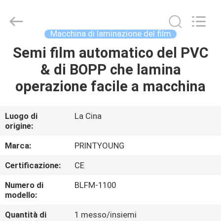
2026
Shanghai
Printyoung
International
Industry
Macchina di laminazione del film
Co.,Ltd.
All
Semi film automatico del PVC
CASA
Rights
Reserved.
& di BOPP che lamina
PRODOTTI
operazione facile a macchina
VIDEO
Luogo di
La Cina
origine:
CIRCA
Marca:
PRINTYOUNG
NOI
Certificazione:
CE
Numero di
BLFM-1100
GIRO
modello:
DELLA
Quantità di
1 messo/insiemi