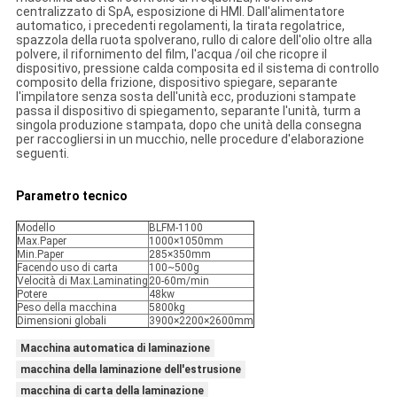
centralizzato di SpA, esposizione di HMI. Dall'alimentatore
automatico, i precedenti regolamenti, la tirata regolatrice,
spazzola della ruota spolverano, rullo di calore dell'olio oltre alla
polvere, il rifornimento del film, l'acqua /oil che ricopre il
dispositivo, pressione calda composita ed il sistema di controllo
composito della frizione, dispositivo spiegare, separante
l'impilatore senza sosta dell'unità ecc, produzioni stampate
passa il dispositivo di spiegamento, separante l'unità, turm a
singola produzione stampata, dopo che unità della consegna
per raccogliersi in un mucchio, nelle procedure d'elaborazione
seguenti.
Parametro tecnico
Modello
BLFM-1100
Max.Paper
1000×1050mm
Min.Paper
285×350mm
Facendo uso di carta
100~500g
Velocità di Max.Laminating
20-60m/min
Potere
48kw
Peso della macchina
5800kg
Dimensioni globali
3900×2200×2600mm
Macchina automatica di laminazione
macchina della laminazione dell'estrusione
macchina di carta della laminazione