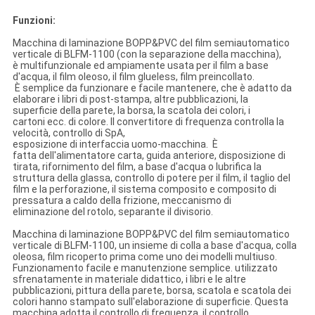
Funzioni:
Macchina di laminazione BOPP&PVC del film semiautomatico
verticale di BLFM-1100 (con la separazione della macchina),
è multifunzionale ed ampiamente usata per il film a base
d'acqua, il film oleoso, il film glueless, film preincollato.
È semplice da funzionare e facile mantenere, che è adatto da
elaborare i libri di post-stampa, altre pubblicazioni, la
superficie della parete, la borsa, la scatola dei colori, i
cartoni ecc. di colore. Il convertitore di frequenza controlla la
velocità, controllo di SpA,
esposizione di interfaccia uomo-macchina. È
fatta dell'alimentatore carta, guida anteriore, disposizione di
tirata, rifornimento del film, a base d'acqua o lubrifica la
struttura della glassa, controllo di potere per il film, il taglio del
film e la perforazione, il sistema composito e composito di
pressatura a caldo della frizione, meccanismo di
eliminazione del rotolo, separante il divisorio.
Macchina di laminazione BOPP&PVC del film semiautomatico
verticale di BLFM-1100, un insieme di colla a base d'acqua, colla
oleosa, film ricoperto prima come uno dei modelli multiuso.
Funzionamento facile e manutenzione semplice. utilizzato
sfrenatamente in materiale didattico, i libri e le altre
pubblicazioni, pittura della parete, borsa, scatola e scatola dei
colori hanno stampato sull'elaborazione di superficie. Questa
macchina adotta il controllo di frequenza, il controllo