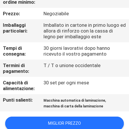
ordine minimo:
FABBRICA
Prezzo:
Negoziabile
CONTROLLO
Imballaggi
Imballato in cartone in primo luogo ed
DI
particolari:
allora di rinforzo con la cassa di
legno per imballaggio este
QUALITÀ
Tempi di
30 giorni lavorativi dopo hanno
consegna:
ricevuto il vostro pagamento
CONTATTICI
Termini di
T / T o unione occidentale
pagamento:
RICHIEDA
Capacità di
30 set per ogni mese
UNA
alimentazione:
CITAZIONE
Punti salienti:
,
Macchina automatica di laminazione
macchina di carta della laminazione
MAPPA
MIGLIOR PREZZO
DEL