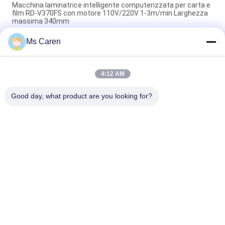
Macchina laminatrice intelligente computerizzata per carta e
film RD-V370FS con motore 110V/220V 1-3m/min Larghezza
massima 340mm
Ms Caren
PRY-390D 520D 650D Laminatrice pneumatica automatica
per taglio e riscaldamento di carta in rotolo e film con
sovrapposizione
4:12 AM
PRY-ER macchina per la laminazione di pellicole verticali
completamente automatica da rotolare a rotolare
Good day, what product are you looking for?
Categorie popolari
Tutti
Macchina Del Gluer 
Macchina Di 
Della Cartella
Laminazione Del 
Film
Macchina Di 
Macchina Tagliante 
Laminazione Della 
Di Carta
Flauto
Macchina Per Fare 
Tagliatrice Di Carta 
Carta Bag
Automatica