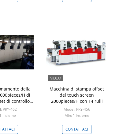
onamento della
Macchina di stampa offset
000pieces/H di
del touch screen
et di controllo
2000pieces/H con 14 rulli
llo SpA
: PRY-462
Model: PRY-456
1 insieme
Min: 1 insieme
TATTACI
CONTATTACI