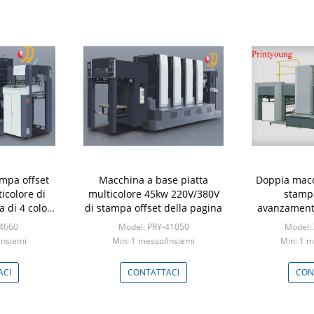
mpa offset
Macchina a base piatta
Doppia macc
icolore di
multicolore 45kw 220V/380V
stampa
 di 4 colori
di stampa offset della pagina
avanzamento
essiccatore
l'inumidime
-4660
Model: PRY-41050
Model:
insiemi
Min: 1 messo/insiemi
Min: 1 m
ACI
CONTATTACI
CON