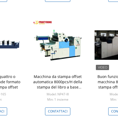
quattro o
Macchina da stampa offset
Buon funzi
nde formato
automatica 8000pcs/H della
macchina 8
mpa offset
stampa del libro a base
stampa offs
piatta automatico
de
-165
Model: NP47-III
Model
et
Min: 1 insieme
Min: 
ACI
CONTATTACI
CON