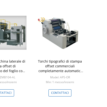
hina laterale di
Torchi tipografici di stampa
 offset di
offset commerciali
 del foglio con
completamente automatici
nto dell'alcool
dell'attrezzatura di stampa
 ZMB104-AL
Model: APS-OR
offset
esso/insiemi
Min: 1 messo/insiemi
TATTACI
CONTATTACI