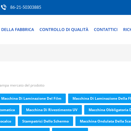
86-21-50303885
 DELLA FABBRICA
CONTROLLO DI QUALITÀ
CONTATTICI
RIC
stampa mercato del prodotto
Macchina Di Laminazione Del Film
Macchina Di Laminazione Della F
utomatica
Macchina Di Rivestimento UV
Macchina Obbligatoria D
ocalco
Stampatrici Dello Schermo
Macchina Ondulata Della Sca