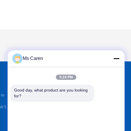
Ms Caren
5:24 PM
TROVACI SU
Good day, what product are you looking 
 In
for?
di 5
Invii