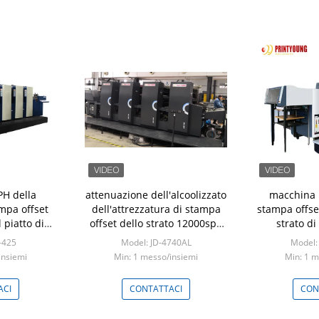
PH della
attenuazione dell'alcoolizzato
macchina 
mpa offset
dell'attrezzatura di stampa
stampa offse
 piatto di
offset dello strato 12000sph
strato d
ulti
di 0.06mm
-425
Model: JD-4740AL
Model:
insiemi
Min: 1 messo/insiemi
Min: 1 m
ACI
CONTATTACI
CON