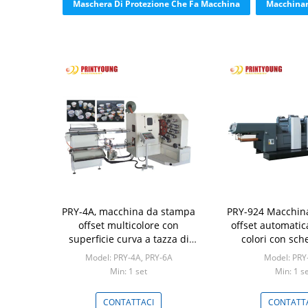
Maschera Di Protezione Che Fa Macchina
Macchinar
PRY-4A, macchina da stampa
PRY-924 Macchin
offset multicolore con
offset automatic
superficie curva a tazza di
colori con sch
plastica 6A
scheda con E
Model: PRY-4A, PRY-6A
Model: PRY
Min: 1 set
Min: 1 s
CONTATTACI
CONTATT