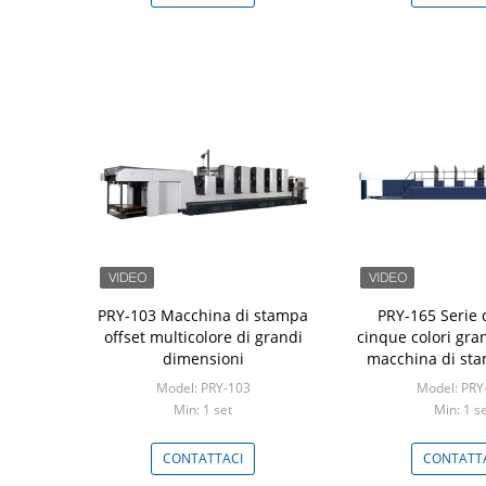
PRY-103 Macchina di stampa
PRY-165 Serie 
offset multicolore di grandi
cinque colori gra
dimensioni
macchina di sta
Model: PRY-103
Model: PRY
Min: 1 set
Min: 1 s
CONTATTACI
CONTATT