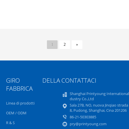
1
2
»
GIRO DELLA
CONTATTACI
FABBRICA
Shanghai Printyoung International
dustry Co.,Ltd
Linea di prodotti
Sala 27B, NO, nuova Jinqiao strada 
8, Pudong, Shanghai, Cina 201206
OEM / ODM
86-21-50303885
R & S
pry@printyoung.com