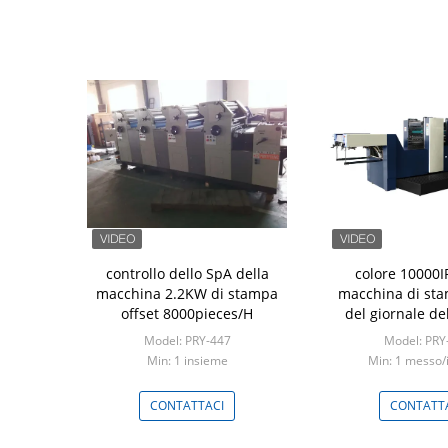
controllo dello SpA della
colore 10000I
macchina 2.2KW di stampa
macchina di sta
offset 8000pieces/H
del giornale del
0.15mm m
Model: PRY-447
Model: PRY
Min: 1 insieme
Min: 1 messo/
CONTATTACI
CONTATT