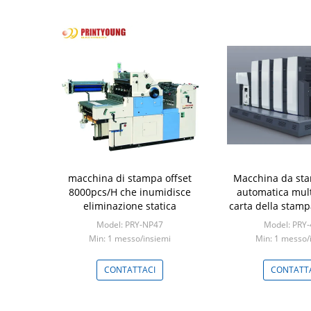
macchina di stampa offset
Macchina da sta
8000pcs/H che inumidisce
automatica mult
eliminazione statica
carta della stampa
del quarto con l'
Model: PRY-NP47
Model: PRY
uv
Min: 1 messo/insiemi
Min: 1 messo/
CONTATTACI
CONTATT