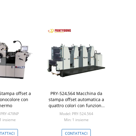
Stampa offset a
PRY-524,564 Macchina da
nocolore con
stampa offset automatica a
hermo
quattro colori con funzione
Ethernet All-In-One
 PRY-47IINP
Model: PRY-524.564
1 insieme
Min: 1 insieme
TATTACI
CONTATTACI