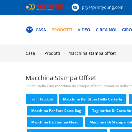
pry@printyoung.com
CASA
PRODOTTI
VIDEO
CIRCA NOI
GIRO
Casa
Prodotti
macchina stampa offset
Macchina Stampa Offset
Leader della Cina macchina da stampa offset automatica della 
Tutti I Prodotti
Macchina Del Gluer Della Cartella
Macchina Per Fare Carta Bag
Tagliatrice Di Carta A
Macchina Da Stampa Flexo
Macchina Di Stampa Rot