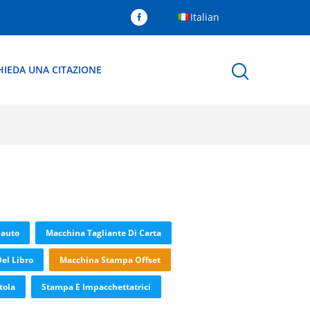
Italian
HIEDA UNA CITAZIONE
lauto
Macchina Tagliante Di Carta
el Libro
Macchina Stampa Offset
tola
Stampa E Impacchettatrici