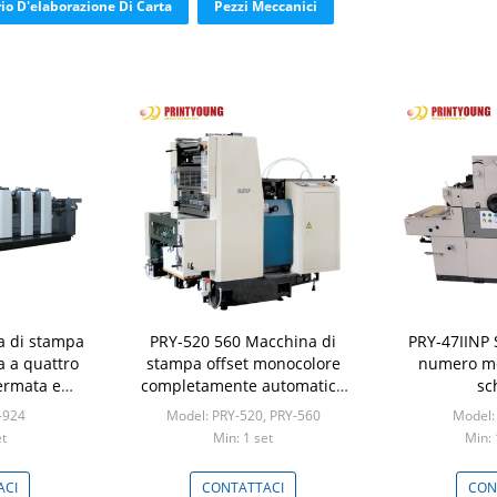
io D'elaborazione Di Carta
Pezzi Meccanici
a di stampa
PRY-520 560 Macchina di
PRY-47IINP 
a a quattro
stampa offset monocolore
numero mo
ermata e
completamente automatica
sc
thernet
con Ethernet per stampanti
-924
Model: PRY-520, PRY-560
Model:
di carte/fatture/etichette
et
Min: 1 set
Min: 
ACI
CONTATTACI
CON