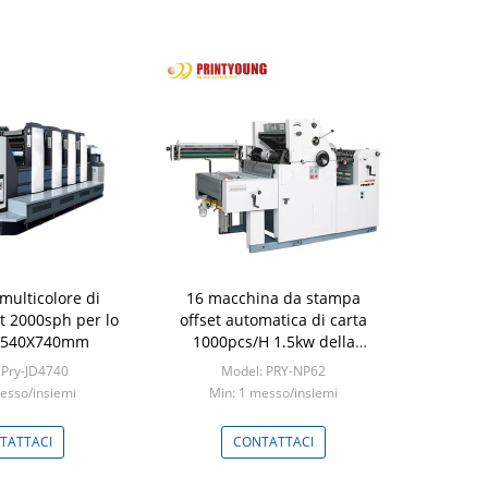
multicolore di
16 macchina da stampa
t 2000sph per lo
offset automatica di carta
i 540X740mm
1000pcs/H 1.5kw della
stampa del rullo A4
 Pry-JD4740
Model: PRY-NP62
dell'inchiostro
esso/insiemi
Min: 1 messo/insiemi
TATTACI
CONTATTACI