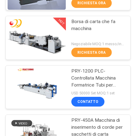
FABBRICA
RICHIESTA ORA
HOT
Borsa di carta che fa
CONTROLLO
53
macchina
DI
Macchina di
QUALITÀ
Negoziabile MOQ:1 messo/insiemi
laminazione della
RICHIESTA ORA
flauto
CONTATTICI
PRY-1200 PLC-
Controllata Macchina
RICHIEDA
Formatrice Tubi per
114
UNA
Sacchetti di Carta ad
USD 50000 Set MOQ:1 set
Alta Produttività
macchina tagliante
CITAZIONE
CONTATTO
di carta
PRY-450A Macchina di
MAPPA
inserimento di corde per
DEL
sacchetti di carta