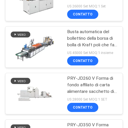
SITO
US 26000 Set MOQ:1 Set
CONTATTO
71
PRIVACY
Macchina per fare
Busta automatica del
POLICY
bollettino della borsa di
carta Bag
bolla di Kraft poli che fa
la guarnizione laterale
US 45000 Set MOQ:1 insieme
della macchina due
CONTATTO
PRY-JD260 V Forma di
65
fondo affilato di carta
tagliatrice di carta
alimentare sacchetto di
produzione di plasmatura
US 28000 Set MOQ:1 SET
automatica
macchina 380V
CONTATTO
PRY-JD350 V Forma