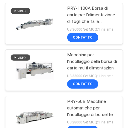
PRY-1100A Borsa di
34
carta per l'alimentazione
macchina stampa
di fogli che fa la
macchina per la
US 36000 Set MOQ:1 insieme
offset
formatura di sacchetti a
CONTATTO
macchina
Macchina per
l'incollaggio della borsa di
carta multi alimentazione
41
industriale a fondo
US 33000 Set MOQ:1 insieme
Macchina da
quadrato PRY-50B
CONTATTO
stampa flexo
PRY-60B Macchine
automatiche per
l'incollaggio di borsette di
carta ad alimentazione
US 28000 Set MOQ:1 insieme
multipla industriale a