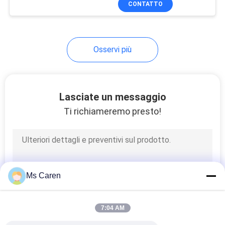
CONTATTO
17
fondo quadrato
Macchina di stampa
rotocalco
Osservi più
Lasciate un messaggio
Ti richiameremo presto!
34
Stampatrici dello
schermo
Ms Caren
7:04 AM
17