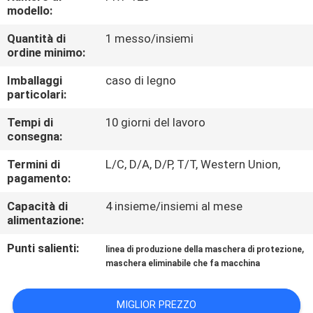
FABBRICA
modello:
Quantità di
1 messo/insiemi
CONTROLLO
ordine minimo:
DI
Imballaggi
caso di legno
particolari:
QUALITÀ
Tempi di
10 giorni del lavoro
consegna:
CONTATTICI
Termini di
L/C, D/A, D/P, T/T, Western Union,
pagamento:
RICHIEDA
Capacità di
4 insieme/insiemi al mese
UNA
alimentazione:
CITAZIONE
Punti salienti:
,
linea di produzione della maschera di protezione
maschera eliminabile che fa macchina
MAPPA
DEL
MIGLIOR PREZZO