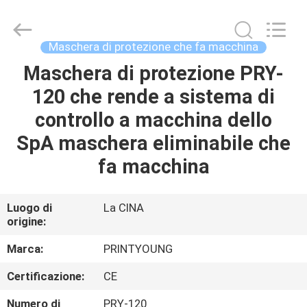
2026
Shanghai
Printyoung
International
Industry
Maschera di protezione che fa macchina
Co.,Ltd.
All
Maschera di protezione PRY-
CASA
Rights
Reserved.
120 che rende a sistema di
PRODOTTI
controllo a macchina dello
SpA maschera eliminabile che
VIDEO
fa macchina
CIRCA
Luogo di
La CINA
origine:
NOI
Marca:
PRINTYOUNG
GIRO
Certificazione:
CE
DELLA
Numero di
PRY-120