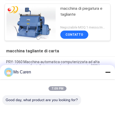
macchina di piegatura e
tagliante
Negoziabile MOQ:1 messo/insiemi
CONTATTO
macchina tagliante di carta
PRY-1060 Macchina automatica computerizzata ad alta
precisione per fustellatura e cordonatura per carta 380V
Ms Caren
TYMK macchina di stampaggio a caldo e di taglio a stampo
con alimentatore automatico serie ZS
7:09 PM
PRY-2000 Macchina di taglio a stampo rotativo di cartone a
catena semiautomatica
Good day, what product are you looking for?
Categorie popolari
Tutti