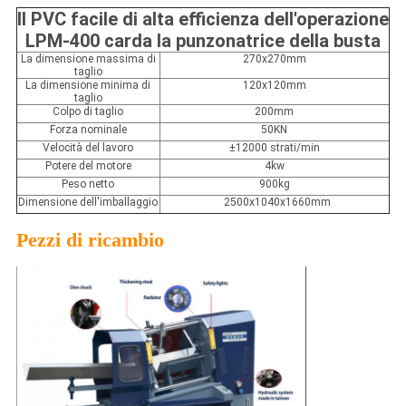
Il PVC facile di alta efficienza dell'operazione
LPM-400 carda la punzonatrice della busta
La dimensione
massima
di
270x270mm
taglio
La dimensione
minima
di
120x120mm
taglio
Colpo
di
taglio
200mm
Forza
nominale
50KN
Velocità del lavoro
±12000 strati/min
Potere del
motore
4kw
Peso
netto
900kg
Dimensione dell'imballaggio
2500x1040x1660mm
Pezzi di ricambio