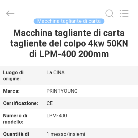
2026
Shanghai
Printyoung
International
Industry
Macchina tagliante di carta
Co.,Ltd.
All
Macchina tagliante di carta
CASA
Rights
Reserved.
tagliente del colpo 4kw 50KN
PRODOTTI
di LPM-400 200mm
VIDEO
Luogo di
La CINA
origine:
CIRCA
Marca:
PRINTYOUNG
NOI
Certificazione:
CE
Numero di
LPM-400
GIRO
modello:
DELLA
Quantità di
1 messo/insiemi