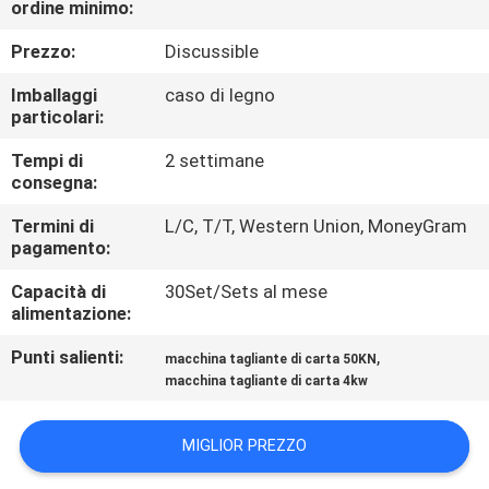
ordine minimo:
FABBRICA
Prezzo:
Discussible
CONTROLLO
Imballaggi
caso di legno
DI
particolari:
QUALITÀ
Tempi di
2 settimane
consegna:
CONTATTICI
Termini di
L/C, T/T, Western Union, MoneyGram
pagamento:
Capacità di
30Set/Sets al mese
RICHIEDA
alimentazione:
UNA
Punti salienti:
,
macchina tagliante di carta 50KN
CITAZIONE
macchina tagliante di carta 4kw
MAPPA
MIGLIOR PREZZO
DEL