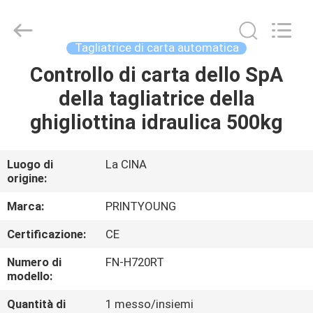
2026
Shanghai
Printyoung
International
Industry
Tagliatrice di carta automatica
Co.,Ltd.
All
Controllo di carta dello SpA
CASA
Rights
Reserved.
della tagliatrice della
PRODOTTI
ghigliottina idraulica 500kg
VIDEO
Luogo di
La CINA
origine:
CIRCA
Marca:
PRINTYOUNG
NOI
Certificazione:
CE
Numero di
FN-H720RT
GIRO
modello:
DELLA
Quantità di
1 messo/insiemi