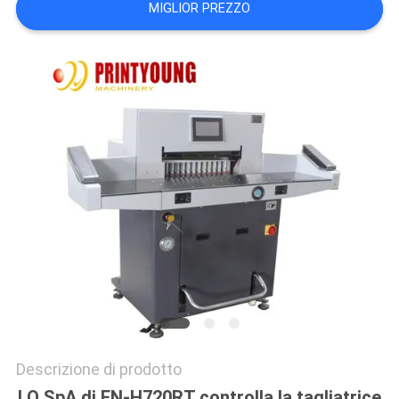
MIGLIOR PREZZO
SITO
PRIVACY
POLICY
Descrizione di prodotto
LO SpA di FN-H720RT controlla la tagliatrice