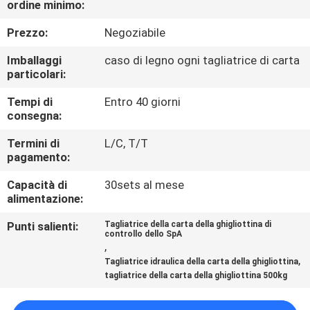
ordine minimo:
FABBRICA
Prezzo:
Negoziabile
CONTROLLO
Imballaggi
caso di legno ogni tagliatrice di carta
DI
particolari:
QUALITÀ
Tempi di
Entro 40 giorni
consegna:
CONTATTICI
Termini di
L/C, T/T
pagamento:
Capacità di
30sets al mese
RICHIEDA
alimentazione:
UNA
Punti salienti:
Tagliatrice della carta della ghigliottina di
CITAZIONE
controllo dello SpA
,
,
Tagliatrice idraulica della carta della ghigliottina
MAPPA
tagliatrice della carta della ghigliottina 500kg
DEL