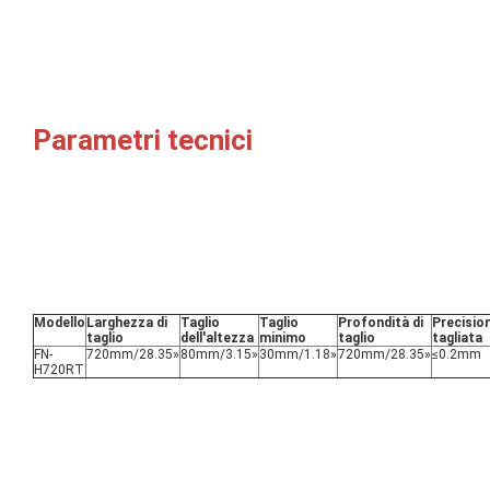
Parametri tecnici
Modello
Larghezza di 
Taglio 
Taglio 
Profondità di 
Precision
taglio
dell'altezza
minimo
taglio
tagliata
FN-
720mm/28.35»
80mm/3.15»
30mm/1.18»
720mm/28.35»
≤
0.2mm
H720RT