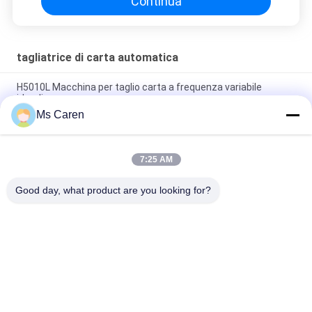
Continua
tagliatrice di carta automatica
H5010L Macchina per taglio carta a frequenza variabile
idraulica
Ms Caren
Macchina per tagliare la carta a foglio per tubi NC modello
1600
7:25 AM
CP-670B Macchine per taglio di carta idraulica a
microcomputer
Good day, what product are you looking for?
Categorie popolari
Tutti
Macchina Del Gluer 
Macchina Di 
Della Cartella
Laminazione Del 
Film
Macchina Di 
Macchina Tagliante 