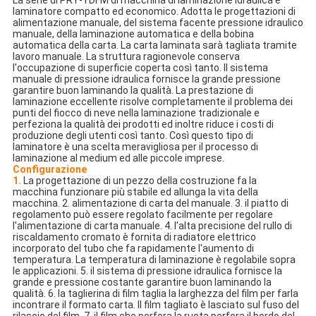
La serie di PRY-YDFM di macchina di laminazione idraulica è 
laminatore compatto ed economico. Adotta le progettazioni di 
alimentazione manuale, del sistema facente pressione idraulico 
manuale, della laminazione automatica e della bobina 
automatica della carta. La carta laminata sarà tagliata tramite 
lavoro manuale. La struttura ragionevole conserva 
l'occupazione di superficie coperta così tanto. Il sistema 
manuale di pressione idraulica fornisce la grande pressione 
garantire buon laminando la qualità. La prestazione di 
laminazione eccellente risolve completamente il problema dei 
punti del fiocco di neve nella laminazione tradizionale e 
perfeziona la qualità dei prodotti ed inoltre riduce i costi di 
produzione degli utenti così tanto. Così questo tipo di 
laminatore è una scelta meravigliosa per il processo di 
laminazione al medium ed alle piccole imprese.
Configurazione
1. 
La progettazione di un pezzo della costruzione fa la 
macchina funzionare più stabile ed allunga la vita della 
macchina. 2. alimentazione di carta del manuale. 3. il piatto di 
regolamento può essere regolato facilmente per regolare 
l'alimentazione di carta manuale. 4. l'alta precisione del rullo di 
riscaldamento cromato è fornita di radiatore elettrico 
incorporato del tubo che fa rapidamente l'aumento di 
temperatura. La temperatura di laminazione è regolabile sopra 
le applicazioni. 5. il sistema di pressione idraulica fornisce la 
grande e pressione costante garantire buon laminando la 
qualità. 6. la taglierina di film taglia la larghezza del film per farla 
incontrare il formato carta. Il film tagliato è lasciato sul fuso del 