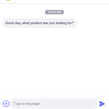
per taglio e riscaldamento di carta in rotolo e film con
sovrapposizione
10:58 AM
PRY-ER macchina per la laminazione di pellicole verticali
completamente automatica da rotolare a rotolare
Good day, what product are you looking for?
Categorie popolari
Tutti
Macchina Del Gluer 
Macchina Di 
Della Cartella
Laminazione Del 
Film
Macchina Di 
Macchina Tagliante 
Laminazione Della 
Di Carta
Flauto
Macchina Per Fare 
Tagliatrice Di Carta 
Carta Bag
Automatica
Macchina Di 
Macchina 
Rivestimento UV
Obbligatoria Del 
Libro
Richiedi un preventivo