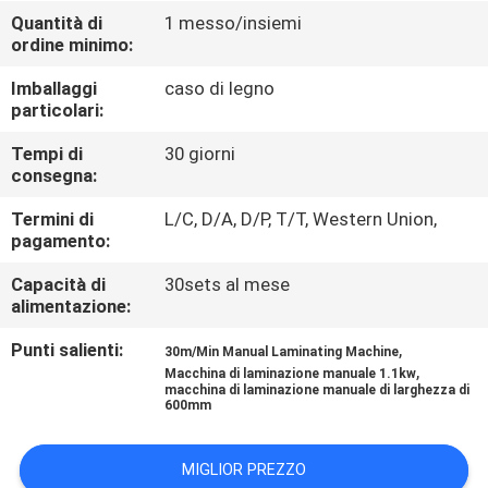
FABBRICA
Quantità di
1 messo/insiemi
ordine minimo:
CONTROLLO
Imballaggi
caso di legno
particolari:
DI
QUALITÀ
Tempi di
30 giorni
consegna:
Termini di
L/C, D/A, D/P, T/T, Western Union,
CONTATTICI
pagamento:
Capacità di
30sets al mese
RICHIEDA
alimentazione:
UNA
Punti salienti:
,
30m/Min Manual Laminating Machine
CITAZIONE
,
Macchina di laminazione manuale 1.1kw
macchina di laminazione manuale di larghezza di
600mm
MAPPA
MIGLIOR PREZZO
DEL