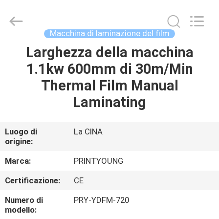
2026
Shanghai
Printyoung
International
Industry
Macchina di laminazione del film
Co.,Ltd.
All
Larghezza della macchina
CASA
Rights
Reserved.
1.1kw 600mm di 30m/Min
PRODOTTI
Thermal Film Manual
Laminating
VIDEO
Luogo di
La CINA
origine:
CIRCA
NOI
Marca:
PRINTYOUNG
Certificazione:
CE
GIRO
Numero di
PRY-YDFM-720
DELLA
modello: