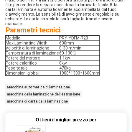
rilascio del film. 7. il film che perfora la ruota perfora il bordo del 
film per rendere la separazione di carta laminata facile. 8. la 
carta laminata è automaticamente acciambellata dal fuso 
d'avvolgimento. La sensibilità di avvolgimento è regolabile su 
richieste. La carta arrotolata sarà tagliata tramite lavoro 
manuale.
Parametri tecnici
Modello
PRY-YDFM-720
Max Laminating Width
600mm
Velocità di laminazione
0-30 m/min
Temperatura di laminazione
60-130℃
Potere del motore
1.1kw
Potere calorifico
8kw
Peso totale
470kg
Dimensioni globali
1900*1300*1600mm
Macchina automatica di laminazione
macchina della laminazione dell'estrusione
macchina di carta della laminazione
Ottieni il miglior prezzo per