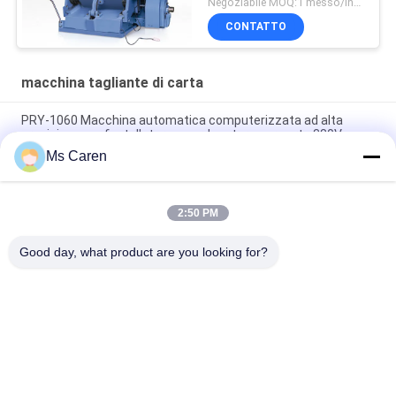
Negoziabile MOQ:1 messo/insiemi
CONTATTO
macchina tagliante di carta
PRY-1060 Macchina automatica computerizzata ad alta
precisione per fustellatura e cordonatura per carta 380V
Ms Caren
TYMK macchina di stampaggio a caldo e di taglio a stampo
con alimentatore automatico serie ZS
2:50 PM
PRY-2000 Macchina di taglio a stampo rotativo di cartone a
catena semiautomatica
Good day, what product are you looking for?
Categorie popolari
Tutti
Macchina Del Gluer 
Macchina Di 
Della Cartella
Laminazione Del 
Film
Macchina Di 
Macchina Tagliante 