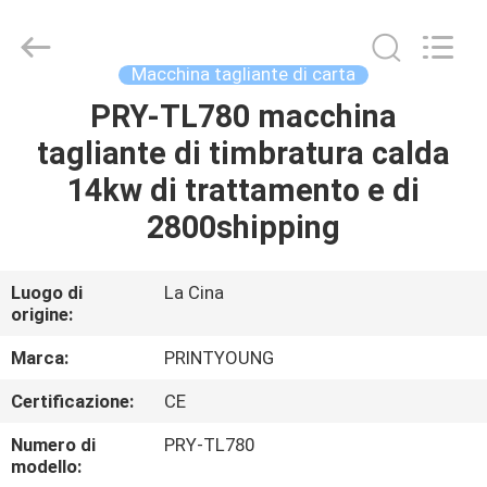
2026
Shanghai
Printyoung
International
Industry
Macchina tagliante di carta
Co.,Ltd.
All
PRY-TL780 macchina
CASA
Rights
Reserved.
tagliante di timbratura calda
PRODOTTI
14kw di trattamento e di
2800shipping
VIDEO
Luogo di
La Cina
origine:
CIRCA
NOI
Marca:
PRINTYOUNG
Certificazione:
CE
GIRO
Numero di
PRY-TL780
DELLA
modello: