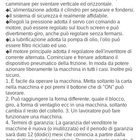
camminare per sventare verticale ed orizzontale.
◆L'alimentazione adotta il cilindro per separare e fondersi.
◆Il sistema di sicurezza è realmente affidabile.
◆Regoli la pressione adotta il servo con comando a
motore, può essere regolato sul touch screen e può
divertimento-giro, anche può regolare senza fermarsi.
◆La lubrificazione adotta la pompa di olio, l'olio può
essere filtro riciclato ed uso.
◆Il motore principale adotta il regolatore dell'invertitore di
corrente alternata. Cominciare e frenare adottano il
dispositivo pneumatico della frizione. In moda da potere
azionare liberamente la macchina in tutti i casi. Inoltre più
sicuro.
1. È facile da operare la macchina. Metta soltanto la carta
nella macchina e poi premi il bottone che di "ON" può
lavorare.
2. Può raggiungere la forma differente, quale il blocco,
giro, a forma di ventaglio ecc in una macchina, soltanto
cambia il resto del coltello. 3. Un lavoratore può fare
funzionare una macchina.
4. Termini di garanzia: La garanzia del venditore le
macchine è nuova (o inutilizzata) ed il periodo di garanzia
sarà dato 12 (dodici) mesi che comincia a partire dalla