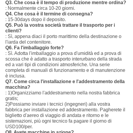
Q3.
Che cosa è il tempo di produzione mentre ordina?
: Normalmente circa 10-20 giorni.
Q4.
Che cosa è il termine di consegna?
: 15-30days dopo il deposito.
Q5.
Può la vostra società trattare il trasporto per i
clienti?
: Sì, appena diaci il porto marittimo della destinazione o
l'iarda del contenitore.
Q6.
Fa l'imballaggio forte?
: Sì. Adotta l'imballaggio a prova d'umidità ed a prova di
scossa che è adatto a trasporto interurbano della strada
ed a vari tipi di condizioni atmosferiche. Una serie
completa di manuali di funzionamento e di manutenzione
è inclusa.
Q7.
Come circa l'installazione e l'addestramento della
macchina?
: 1)Organizziamo l'addestramento nella nostra fabbrica
gratis;
2)Possiamo inviare i tecnici (ingegneri) alla vostra
fabbrica per installazione ed addestramento. Pagherete il
biglietto d'aereo di viaggio di andata e ritorno e le
sistemazioni, più ogni tecnico fa pagare il giorno di
USD100/per.
Q8.
Avete macchine in azione?