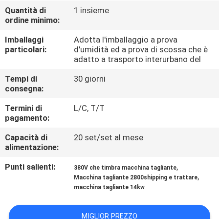
FABBRICA
Quantità di
1 insieme
ordine minimo:
CONTROLLO
Imballaggi
Adotta l'imballaggio a prova
particolari:
d'umidità ed a prova di scossa che è
DI
adatto a trasporto interurbano del
QUALITÀ
Tempi di
30 giorni
consegna:
CONTATTICI
Termini di
L/C, T/T
pagamento:
RICHIEDA
Capacità di
20 set/set al mese
alimentazione:
UNA
CITAZIONE
Punti salienti:
,
380V che timbra macchina tagliante
,
Macchina tagliante 2800shipping e trattare
macchina tagliante 14kw
MAPPA
DEL
MIGLIOR PREZZO