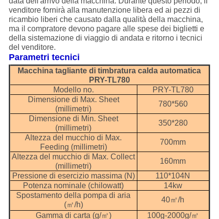
data dell'arrivo della macchina. Durante questo periodo, il
venditore fornirà alla manutenzione libera ed ai pezzi di
ricambio liberi che causato dalla qualità della macchina,
ma il compratore devono pagare alle spese dei biglietti e
della sistemazione di viaggio di andata e ritorno i tecnici
del venditore.
Parametri tecnici
Macchina tagliante di timbratura calda automatica
PRY-TL780
Modello no.
PRY-TL780
Dimensione di Max. Sheet
780*560
(millimetri)
Dimensione di Min. Sheet
350*280
(millimetri)
Altezza del mucchio di Max.
700mm
Feeding (millimetri)
Altezza del mucchio di Max. Collect
160mm
(millimetri)
Pressione di esercizio massima (N)
110*104N
Potenza nominale (chilowatt)
14kw
Spostamento della pompa di aria
40㎡/h
(㎡/h)
Gamma di carta (g/㎡)
100g-2000g/㎡