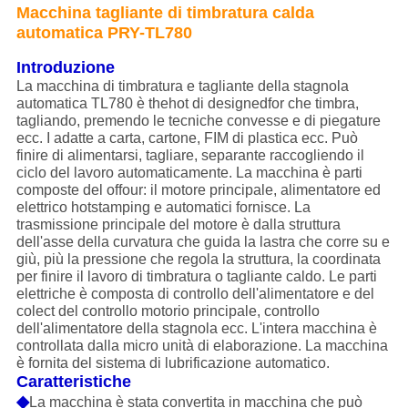
Macchina tagliante di timbratura calda
automatica PRY-TL780
Introduzione
La macchina di timbratura e tagliante della stagnola
automatica TL780 è thehot di designedfor che timbra,
tagliando, premendo le tecniche convesse e di piegature
ecc. I adatte a carta, cartone, FIM di plastica ecc. Può
finire di alimentarsi, tagliare, separante raccogliendo il
ciclo del lavoro automaticamente. La macchina è parti
composte del offour: il motore principale, alimentatore ed
elettrico hotstamping e automatici fornisce. La
trasmissione principale del motore è dalla struttura
dell'asse della curvatura che guida la lastra che corre su e
giù, più la pressione che regola la struttura, la coordinata
per finire il lavoro di timbratura o tagliante caldo. Le parti
elettriche è composta di controllo dell'alimentatore e del
colect del controllo motorio principale, controllo
dell'alimentatore della stagnola ecc. L'intera macchina è
controllata dalla micro unità di elaborazione. La macchina
è fornita del sistema di lubrificazione automatico.
Caratteristiche
◆
La macchina è stata convertita in macchina che può