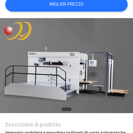
MIGLIOR PREZZO
SITO
PRIVACY
POLICY
Descrizione di prodotto
Immagini ondulate a macchina taglianti di carta automatiche