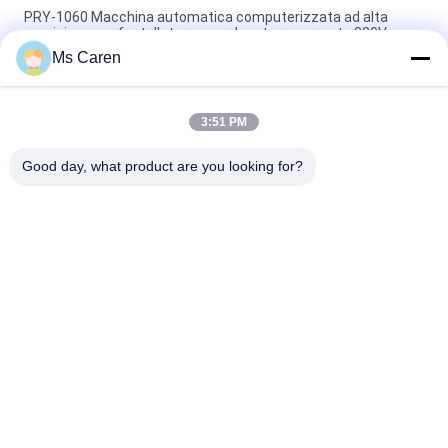
PRY-1060 Macchina automatica computerizzata ad alta
precisione per fustellatura e cordonatura per carta 380V
Ms Caren
TYMK macchina di stampaggio a caldo e di taglio a stampo
con alimentatore automatico serie ZS
3:51 PM
PRY-2000 Macchina di taglio a stampo rotativo di cartone a
catena semiautomatica
Good day, what product are you looking for?
Categorie popolari
Tutti
Macchina Del Gluer 
Macchina Di 
Della Cartella
Laminazione Del 
Film
Macchina Di 
Macchina Tagliante 
Laminazione Della 
Di Carta
Flauto
Macchina Per Fare 
Tagliatrice Di Carta 
Carta Bag
Automatica
Macchina Di 
Macchina 