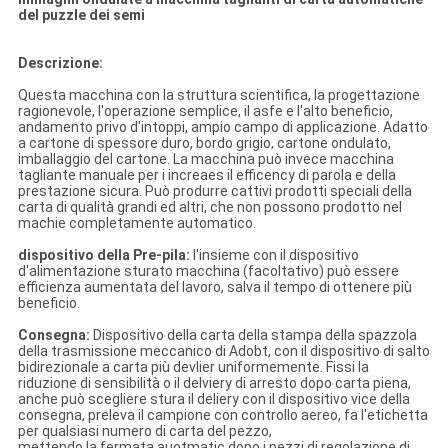
del puzzle dei semi
Descrizione:
Questa macchina con la struttura scientifica, la progettazione
ragionevole, l'operazione semplice, il asfe e l'alto beneficio,
andamento privo d'intoppi, ampio campo di applicazione. Adatto
a cartone di spessore duro, bordo grigio, cartone ondulato,
imballaggio del cartone. La macchina può invece macchina
tagliante manuale per i increaes il efficency di parola e della
prestazione sicura. Può produrre cattivi prodotti speciali della
carta di qualità grandi ed altri, che non possono prodotto nel
machie completamente automatico.
dispositivo della Pre-pila:
l'insieme con il dispositivo
d'alimentazione sturato macchina (facoltativo) può essere
efficienza aumentata del lavoro, salva il tempo di ottenere più
beneficio.
Consegna:
Dispositivo della carta della stampa della spazzola
della trasmissione meccanico di Adobt, con il dispositivo di salto
bidirezionale a carta più devlier uniformemente. Fissi la
riduzione di sensibilità o il delviery di arresto dopo carta piena,
anche può scegliere stura il deliery con il dispositivo vice della
consegna, preleva il campione con controllo aereo, fa l'etichetta
per qualsiasi numero di carta del pezzo,
mettendo la fermata auotmatic dopo i pezzi di regolazione di