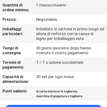
FABBRICA
Quantità di
1 messo/insiemi
ordine minimo:
CONTROLLO
Prezzo:
Negoziabile
DI
Imballaggi
Imballato in cartone in primo luogo ed
QUALITÀ
particolari:
allora di rinforzo con la cassa di
legno per imballaggio este
Tempi di
30 giorni lavorativi dopo hanno
CONTATTICI
consegna:
ricevuto il vostro pagamento
Termini di
T / T o unione occidentale
RICHIEDA
pagamento:
UNA
Capacità di
30 set per ogni mese
CITAZIONE
alimentazione:
Punti salienti:
,
di carta muoiono le taglierine
MAPPA
macchina di piegatura e tagliante
DEL