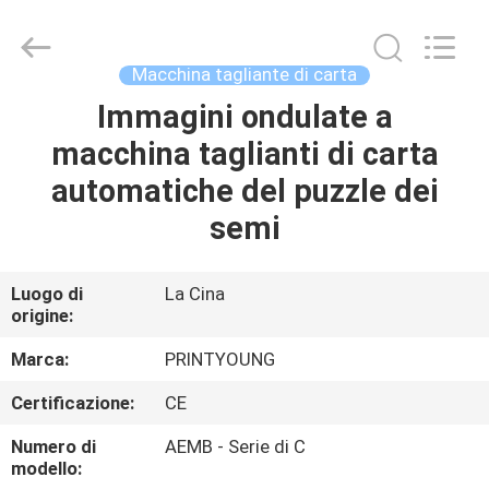
2026
Shanghai
Printyoung
International
Industry
Macchina tagliante di carta
Co.,Ltd.
All
Immagini ondulate a
CASA
Rights
Reserved.
macchina taglianti di carta
PRODOTTI
automatiche del puzzle dei
semi
VIDEO
Luogo di
La Cina
origine:
CIRCA
NOI
Marca:
PRINTYOUNG
Certificazione:
CE
GIRO
Numero di
AEMB - Serie di C
DELLA
modello: