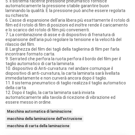
5. Il sistema facente pressione pneumatico fornisce
automaticamente la pressione stabile garantire buon
laminando la qualità. E la pressione può anche essere regolata
su richieste.
6. L'asse di espansione dell'aria libera più esattamente il rotolo di
film ed il rotolo di film di posizioni ed inoltre rende il caricamento
e lo scarico del rotolo di film più convenienti.
7. La combinazione di asse e di dispositivo di frenatura di
espansione dell'aria può regolare la tensione e la velocità del
rilascio del film.
8. Larghezza del film dei tagli della taglierina di film per farla
incontrare formato carta.
9. Serrated che perfora la ruota perfora il bordo del film per il
taglio automatico di carta laminata.
10. dispositivo di Anti-curvatura: nel andare comunque il
dispositivo di anti-curvatura, la carta laminata sarà livellata
immediatamente e non curverà ancora dopo il taglio.
11. Il sistema pneumatico di taglio realizza il taglio automatico
della carta.
12. Dopo il taglio, la carta laminata sarà inviata
automaticamente alla tavola di ricezione di vibrazione ed
essere messo in ordine.
Macchina automatica di laminazione
macchina della laminazione dell'estrusione
macchina di carta della laminazione