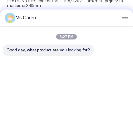
film RD-V370FS con motore 110V/220V 1-3m/min Larghezza
massima 340mm
Ms Caren
PRY-390D 520D 650D Laminatrice pneumatica automatica
per taglio e riscaldamento di carta in rotolo e film con
sovrapposizione
8:27 PM
PRY-ER macchina per la laminazione di pellicole verticali
completamente automatica da rotolare a rotolare
Good day, what product are you looking for?
Categorie popolari
Tutti
Macchina Del Gluer 
Macchina Di 
Della Cartella
Laminazione Del 
Film
Macchina Di 
Macchina Tagliante 
Laminazione Della 
Di Carta
Flauto
Macchina Per Fare 
Tagliatrice Di Carta 
Carta Bag
Automatica
Macchina Di 
Macchina 