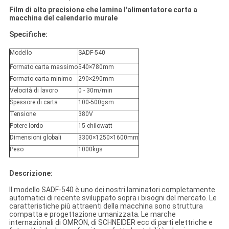
Film di alta precisione che lamina l'alimentatore carta a
macchina del calendario murale
Specifiche:
Modello
SADF-540
Formato carta massimo
540×780mm
Formato carta minimo
290×290mm
Velocità di lavoro
0 - 30m/min
Spessore di carta
100-500gsm
Tensione
380V
Potere lordo
15 chilowatt
Dimensioni globali
3300×1250×1600mm
Peso
1000kgs
Descrizione:
Il modello SADF-540 è uno dei nostri laminatori completamente
automatici di recente sviluppato sopra i bisogni del mercato. Le
caratteristiche più attraenti della macchina sono struttura
compatta e progettazione umanizzata. Le marche
internazionali di OMRON, di SCHNEIDER ecc di parti elettriche e