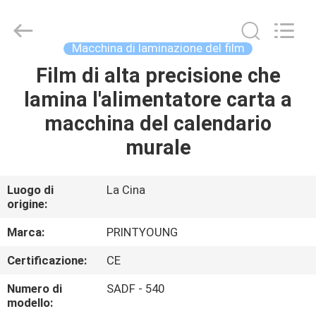
2026
Shanghai
Printyoung
International
Industry
Macchina di laminazione del film
Co.,Ltd.
All
Film di alta precisione che
CASA
Rights
Reserved.
lamina l'alimentatore carta a
PRODOTTI
macchina del calendario
murale
VIDEO
Luogo di
La Cina
origine:
CIRCA
NOI
Marca:
PRINTYOUNG
Certificazione:
CE
GIRO
Numero di
SADF - 540
DELLA
modello: