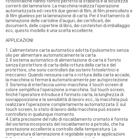
fotovoltaiche hanno fornito perfetto la stabilità e la sicurezza
correnti del laminatore. La macchina realizza l'operazione
automatizzata ed i vestiti due generi di film, di film preincollato e
di film glueless per la laminazione di carta. Per il trattamento di
laminazione delle cartoline d'auguri, dei certificati, dei
documenti, delle copertine di libro, dei contenitori di imballaggio
ecc, questo modello è una scelta eccellente.
APPLICAZIONI:
1. L'alimentatore carta automatico adotta il pulsometro senza
olio per alimentare automaticamente la carta.
2. Il sistema automatico di alimentazione di carta è fornito
senza il protettore di carta della rottura della carta e del
protettore, che sono controllati dai sistemi fotoelettrici e
meccanici. Quando nessuna carta o rottura della carta accade,
la macchina si fermerà automaticamente per autoprotezione.
3. Sistema di interfaccia uomo-macchina: il touch screen di
colore semplifica l'operazione a macchina. Sul touch screen,
finchè l'operatore introduce il formato carta, la lunghezza di
sovrapposizione e la sensibilità di lavoro ecc., la macchina può
realizzare l'operazione completamente automatizzata. E sul
touch screen, lo stato di lavoro della macchina può essere
controllato in qualunque momento.
4. L'alta precisione del rullo di riscaldamento cromato è fornita
del sistema incorporato del riscaldamento a petrolio, che ha
prestazione eccellente a controllo della temperatura. La
temperatura di laminazione è regolabile sopra le applicazioni.