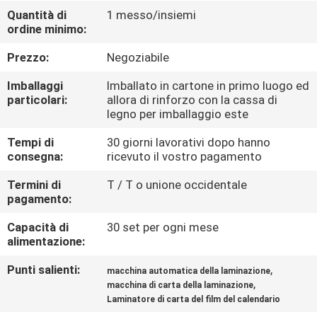
FABBRICA
Quantità di
1 messo/insiemi
ordine minimo:
CONTROLLO
Prezzo:
Negoziabile
DI
Imballaggi
Imballato in cartone in primo luogo ed
QUALITÀ
particolari:
allora di rinforzo con la cassa di
legno per imballaggio este
Tempi di
30 giorni lavorativi dopo hanno
CONTATTICI
consegna:
ricevuto il vostro pagamento
Termini di
T / T o unione occidentale
RICHIEDA
pagamento:
UNA
Capacità di
30 set per ogni mese
CITAZIONE
alimentazione:
Punti salienti:
,
macchina automatica della laminazione
MAPPA
,
macchina di carta della laminazione
Laminatore di carta del film del calendario
DEL