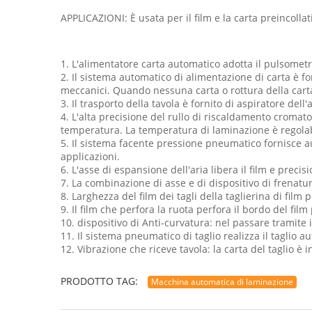
APPLICAZIONI: È usata per il film e la carta preincollat
1. L'alimentatore carta automatico adotta il pulsomet
2. Il sistema automatico di alimentazione di carta è for
meccanici. Quando nessuna carta o rottura della car
3. Il trasporto della tavola è fornito di aspiratore del
4. L'alta precisione del rullo di riscaldamento cromato
temperatura. La temperatura di laminazione è regolabi
5. Il sistema facente pressione pneumatico fornisce 
applicazioni.
6. L'asse di espansione dell'aria libera il film e precis
7. La combinazione di asse e di dispositivo di frenatura
8. Larghezza del film dei tagli della taglierina di film p
9. Il film che perfora la ruota perfora il bordo del film
10. dispositivo di Anti-curvatura: nel passare tramite 
11. Il sistema pneumatico di taglio realizza il taglio a
12. Vibrazione che riceve tavola: la carta del taglio è
PRODOTTO TAG:
Macchina automatica di laminazione