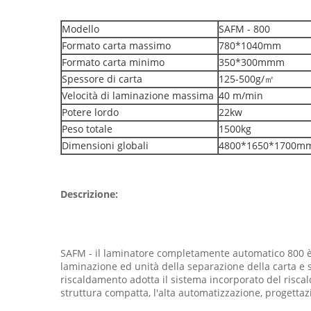
Modello
SAFM - 800
Formato carta massimo
780*1040mm
Formato carta minimo
350*300mmm
Spessore di carta
125-500g/㎡
Velocità di laminazione massima
40 m/min
Potere lordo
22kw
Peso totale
1500kg
Dimensioni globali
4800*1650*1700m
Descrizione:
SAFM - il laminatore completamente automatico 800 è 
laminazione ed unità della separazione della carta e si
riscaldamento adotta il sistema incorporato del risca
struttura compatta, l'alta automatizzazione, progetta