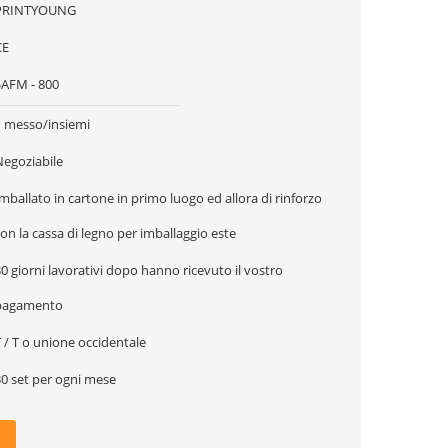
PRINTYOUNG
CE
SAFM - 800
1 messo/insiemi
Negoziabile
mballato in cartone in primo luogo ed allora di rinforzo
on la cassa di legno per imballaggio este
0 giorni lavorativi dopo hanno ricevuto il vostro
pagamento
 / T o unione occidentale
30 set per ogni mese