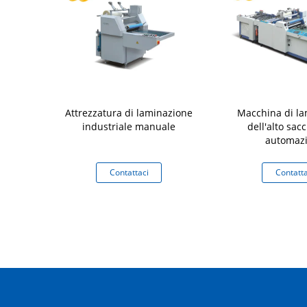
20D 650D
Attrezzatura di laminazione
Macchina di l
pneumatica
industriale manuale
dell'alto sac
r taglio e
automaz
di carta in
ilm con
aci
Contattaci
Contatta
izione