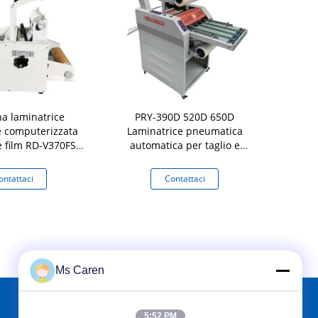
a laminatrice
PRY-390D 520D 650D
Attrezzatur
te computerizzata
Laminatrice pneumatica
industr
e film RD-V370FS
automatica per taglio e
e 110V/220V 1-
riscaldamento di carta in
rghezza massima
rotolo e film con
ontattaci
Contattaci
Co
340mm
sovrapposizione
Ms Caren
5:52 PM