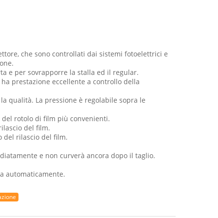
ttore, che sono controllati dai sistemi fotoelettrici e
ione.
rta e per sovrapporre la stalla ed il regular.
e ha prestazione eccellente a controllo della
 qualità. La pressione è regolabile sopra le
o del rotolo di film più convenienti.
ilascio del film.
 del rilascio del film.
mmediatamente e non curverà ancora dopo il taglio.
nata automaticamente.
azione