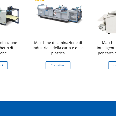
aminazione
Macchine di laminazione di
Macchin
chetto di
industriale della carta e della
intelligen
ione
plastica
per carta 
con motor
3m/min La
ci
Contattaci
C