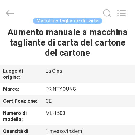
2026
Shanghai
Printyoung
International
Industry
Macchina tagliante di carta
Co.,Ltd.
All
Aumento manuale a macchina
CASA
Rights
Reserved.
tagliante di carta del cartone
PRODOTTI
del cartone
VIDEO
Luogo di
La Cina
origine:
CIRCA
Marca:
PRINTYOUNG
NOI
Certificazione:
CE
Numero di
ML-1500
GIRO
modello:
DELLA
Quantità di
1 messo/insiemi