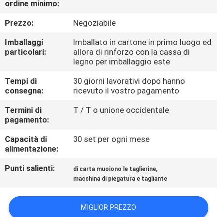
ordine minimo:
FABBRICA
Prezzo:
Negoziabile
CONTROLLO
Imballaggi
Imballato in cartone in primo luogo ed
DI
particolari:
allora di rinforzo con la cassa di
legno per imballaggio este
QUALITÀ
Tempi di
30 giorni lavorativi dopo hanno
consegna:
ricevuto il vostro pagamento
CONTATTICI
Termini di
T / T o unione occidentale
pagamento:
RICHIEDA
Capacità di
30 set per ogni mese
UNA
alimentazione:
CITAZIONE
Punti salienti:
,
di carta muoiono le taglierine
macchina di piegatura e tagliante
MAPPA
MIGLIOR PREZZO
DEL