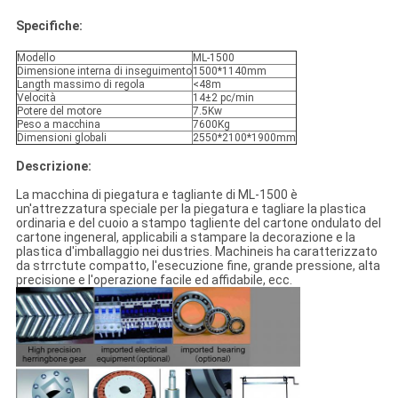
Specifiche:
Modello
ML-1500
Dimensione interna di inseguimento
1500*1140mm
Langth massimo di regola
<48m
Velocità
14±2 pc/min
Potere del motore
7.5Kw
Peso a macchina
7600Kg
Dimensioni globali
2550*2100*1900mm
Descrizione:
La macchina di piegatura e tagliante di ML-1500 è
un'attrezzatura speciale per la piegatura e tagliare la plastica
ordinaria e del cuoio a stampo tagliente del cartone ondulato del
cartone ingeneral, applicabili a stampare la decorazione e la
plastica d'imballaggio nei dustries. Machineis ha caratterizzato
da strrctute compatto, l'esecuzione fine, grande pressione, alta
precisione e l'operazione facile ed affidabile, ecc.