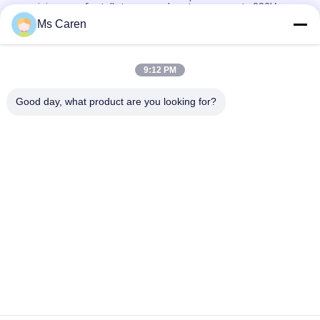
precisione per fustellatura e cordonatura per carta 380V
Ms Caren
TYMK macchina di stampaggio a caldo e di taglio a stampo
con alimentatore automatico serie ZS
9:12 PM
PRY-2000 Macchina di taglio a stampo rotativo di cartone a
catena semiautomatica
Good day, what product are you looking for?
Categorie popolari
Tutti
Macchina Del Gluer 
Macchina Di 
Della Cartella
Laminazione Del 
Film
Macchina Di 
Macchina Tagliante 
Laminazione Della 
Di Carta
Flauto
Macchina Per Fare 
Tagliatrice Di Carta 
Carta Bag
Automatica
Macchina Di 
Macchina 
Rivestimento UV
Obbligatoria Del 