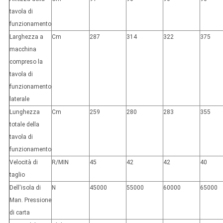
tavola di
funzionamento
Larghezza a
Cm
287
314
322
375
macchina
compreso la
tavola di
funzionamento
laterale
Lunghezza
Cm
259
280
283
355
totale della
tavola di
funzionamento
Velocità di
R/MIN
45
42
42
40
taglio
Dell'isola di
N
45000
55000
60000
65000
Man. Pressione
di carta