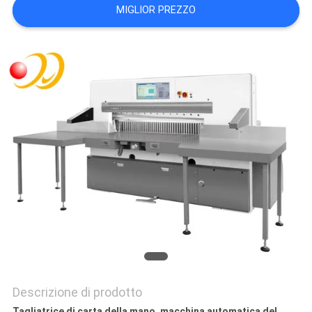
MIGLIOR PREZZO
SITO
PRIVACY
POLICY
Descrizione di prodotto
Tagliatrice di carta della mano, macchina automatica del