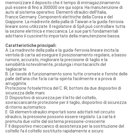
memorizzare il deposito che il tempo di immagazzinamento
può essere di fino a 300000 ore qui sopra. Ha manutenzione di
auto al sistema operativo. Elementi idraulici dell'Italia,
France.Germany. Componenti elettriche della Corea e del
Giappone. La madrevite della palla di Taiwan e la guida-ferrovia
lineare sono utilizzate. Il regolatore di SpA può controllare tutta
la sezione elettrica e meccanica. Le sue parti fondamentali
adottano il cuscinetto importato della manutenzione bassa.
Caratteristiche principali:
A. La madrevite della palla e la guida-ferrovia lineare incita la
ventola di carta ad eseguire il posizionamento regolare, a basso
rumore, accurato, migliorare la precisione di taglio e la
sensibilità notevolmente, prolunga i montacarichi del
tagliacarte.
B. Le tavole di funzionamento sono tutte cromate e fornite delle
palle dell'aria che fa la carta-spinta facilmente e a prova di
arrugginita.
Protezione fotoelettrica del C. IR, bottoni da due dispositivi di
sicurezza delle mani.
D. Dispositivo di sicurezza per il letto del coltello,
sovraccaricante protezione per il taglio, dispositivo di sicurezza
di ritorno automatico.
E. Gli elementi idraulici importati sono adottati nel circuito
idraulico, la pressione possono essere regolato. La carta è
premuta due volte dal sistema pressione-crescente.
F. Il dispositivo meccanico di assistenza per la sostituzione del
coltello fa il coltello sostituito rapidamente e sicuro.