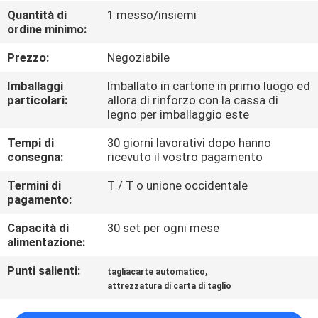
FABBRICA
Quantità di
1 messo/insiemi
ordine minimo:
CONTROLLO
Prezzo:
Negoziabile
DI
Imballaggi
Imballato in cartone in primo luogo ed
QUALITÀ
particolari:
allora di rinforzo con la cassa di
legno per imballaggio este
Tempi di
30 giorni lavorativi dopo hanno
CONTATTICI
consegna:
ricevuto il vostro pagamento
Termini di
T / T o unione occidentale
RICHIEDA
pagamento:
UNA
Capacità di
30 set per ogni mese
CITAZIONE
alimentazione:
Punti salienti:
,
tagliacarte automatico
MAPPA
attrezzatura di carta di taglio
DEL