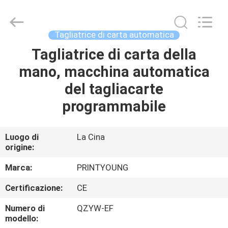
2026
Shanghai
Printyoung
International
Industry
Tagliatrice di carta automatica
Co.,Ltd.
All
Tagliatrice di carta della
CASA
Rights
Reserved.
mano, macchina automatica
PRODOTTI
del tagliacarte
programmabile
VIDEO
Luogo di
La Cina
origine:
CIRCA
NOI
Marca:
PRINTYOUNG
Certificazione:
CE
GIRO
Numero di
QZYW-EF
DELLA
modello: