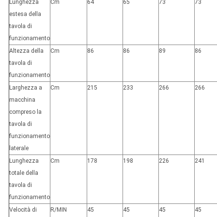
Lunghezza
Cm
64
65
73
73
estesa della
tavola di
funzionamento
Altezza della
Cm
86
86
89
86
tavola di
funzionamento
Larghezza a
Cm
215
233
266
266
macchina
compreso la
tavola di
funzionamento
laterale
Lunghezza
Cm
178
198
226
241
totale della
tavola di
funzionamento
Velocità di
R/MIN
45
45
45
45