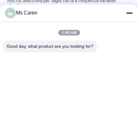
H5010L Macchina per taglio carta a frequenza variabile
idraulica
Ms Caren
Macchina per tagliare la carta a foglio per tubi NC modello
1600
1:40 AM
CP-670B Macchine per taglio di carta idraulica a
microcomputer
Good day, what product are you looking for?
Categorie popolari
Tutti
Macchina Del Gluer 
Macchina Di 
Della Cartella
Laminazione Del 
Film
Macchina Di 
Macchina Tagliante 
Laminazione Della 
Di Carta
Flauto
Macchina Per Fare 
Tagliatrice Di Carta 
Carta Bag
Automatica
Macchina Di 
Macchina 
Rivestimento UV
Obbligatoria Del 