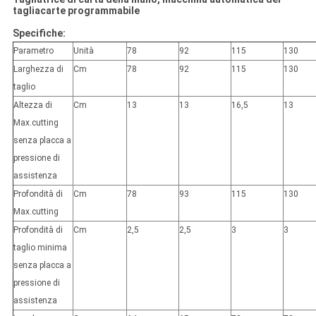
tagliacarte programmabile
Specifiche:
Parametro
Unità
78
92
115
130
Larghezza di
Cm
78
92
115
130
taglio
Altezza di
Cm
13
13
16,5
13
Max.cutting
senza placca a
pressione di
assistenza
Profondità di
Cm
78
93
115
130
Max.cutting
Profondità di
Cm
2,5
2,5
3
3
taglio minima
senza placca a
pressione di
assistenza