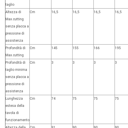
taglio
Altezza di
Cm
16,5
16,5
16,5
16,5
Max.cutting
senza placca a
pressione di
assistenza
Profondità di
Cm
145
155
166
195
Max.cutting
Profondità di
Cm
3
3
3
3
taglio minima
senza placca a
pressione di
assistenza
Lunghezza
Cm
74
75
75
75
estesa della
tavola di
funzionamento
Altezza della
Cm
91
90
90
90