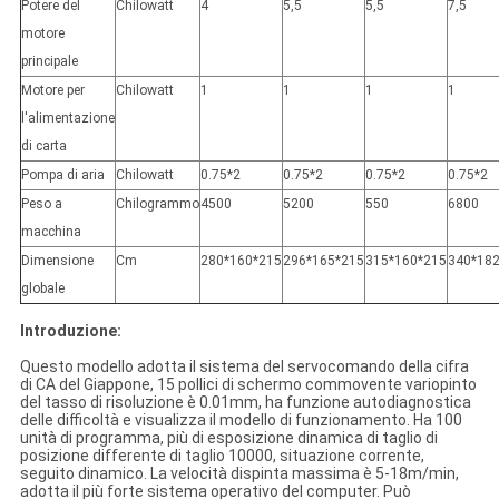
Potere del
Chilowatt
4
5,5
5,5
7,5
motore
principale
Motore per
Chilowatt
1
1
1
1
l'alimentazione
di carta
Pompa di aria
Chilowatt
0.75*2
0.75*2
0.75*2
0.75*2
Peso a
Chilogrammo
4500
5200
550
6800
macchina
Dimensione
Cm
280*160*215
296*165*215
315*160*215
340*18
globale
Introduzione:
Questo modello adotta il sistema del servocomando della cifra
di CA del Giappone, 15 pollici di schermo commovente variopinto
del tasso di risoluzione è 0.01mm, ha funzione autodiagnostica
delle difficoltà e visualizza il modello di funzionamento. Ha 100
unità di programma, più di esposizione dinamica di taglio di
posizione differente di taglio 10000, situazione corrente,
seguito dinamico. La velocità dispinta massima è 5-18m/min,
adotta il più forte sistema operativo del computer. Può