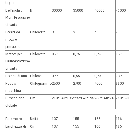
taglio
Dell'isola di
N
30000
35000
40000
40000
Man. Pressione
di carta
Potere del
Chilowatt
3
3
4
4
motore
principale
Motore per
Chilowatt
0,75
0,75
0,75
0,75
l'alimentazione
di carta
Pompa di aria
Chilowatt
0,55
0,55
0,75
0,75
Peso a
Chilogrammo
2500
2700
4000
3900
macchina
Dimensione
Cm
210*140*195
225*140*195
255*160*215
260*15
globale
Parametro
Unità
137
155
166
186
Larghezza di
Cm
137
155
166
186