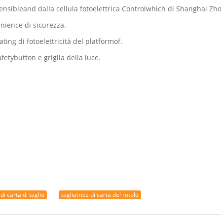
Extensibleand dalla cellula fotoelettrica Controlwhich di Shanghai 
enience di sicurezza.
ting di fotoelettricità del platformof.
fetybutton e griglia della luce.
di carta di taglio
tagliatrice di carta del rotolo