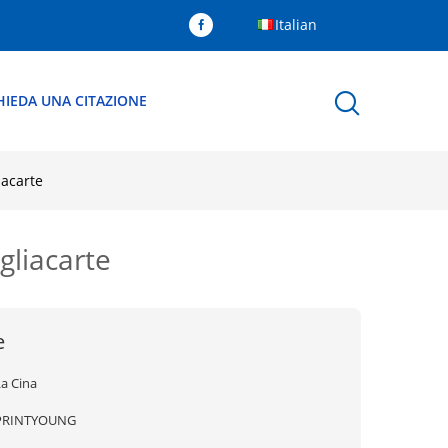
Italian
HIEDA UNA CITAZIONE
iacarte
agliacarte
e
La Cina
PRINTYOUNG