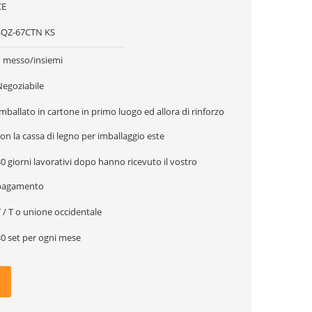
CE
SQZ-67CTN KS
1 messo/insiemi
Negoziabile
mballato in cartone in primo luogo ed allora di rinforzo
on la cassa di legno per imballaggio este
0 giorni lavorativi dopo hanno ricevuto il vostro
pagamento
 / T o unione occidentale
30 set per ogni mese