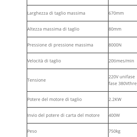
Larghezza di taglio massima
670mm
Altezza massima di taglio
80mm
Pressione di pressione massima
8000N
Velocità di taglio
20times/min
220V unifase
Tensione
fase 380Vthre
Potere del motore di taglio
2.2KW
Invio del potere di carta del motore
400W
Peso
750kg