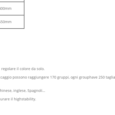
1400mm
1650mm
 regolare il colore da solo.
o stoccaggio possono raggiungere 170 gruppi, ogni grouphave 250 ta
Chinese, inglese, Spagnoli…
rare il highstability.