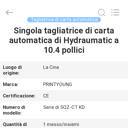
2026
Shanghai
Printyoung
International
Industry
Tagliatrice di carta automatica
Co.,Ltd.
All
Singola tagliatrice di carta
CASA
Rights
Reserved.
automatica di Hydraumatic a
PRODOTTI
10.4 pollici
VIDEO
Luogo di
La Cina
origine:
CIRCA
Marca:
PRINTYOUNG
NOI
Certificazione:
CE
Numero di
Serie di SQZ-CT KD
GIRO
modello:
DELLA
Quantità di
1 messo/insiemi