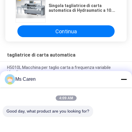
Singola tagliatrice di carta
automatica di Hydraumatic a 10.4
pollici
Continua
tagliatrice di carta automatica
H5010L Macchina per taglio carta a frequenza variabile
idraulica
Ms Caren
Macchina per tagliare la carta a foglio per tubi NC modello
1600
4:09 AM
CP-670B Macchine per taglio di carta idraulica a
microcomputer
Good day, what product are you looking for?
Categorie popolari
Tutti