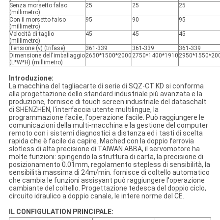
Senza morsetto falso
25
25
25
(millimetro)
Con il morsetto falso
95
90
95
(millimetro)
Velocità di taglio
45
45
45
(millimetro)
Tensione (v) (trifase)
361-339
361-339
361-339
Dimensione dell'imballaggio
2650*1500*2000
2750*1400*1910
2950*1550*20
(L*W*H) (millimetro)
Introduzione:
La macchina del tagliacarte di serie di SQZ-CT KD si conforma
alla progettazione dello standard industriale più avanzata e la
produzione, fornisce di touch screen industriale del dataschalt
di SHENZHEN, l'interfaccia utente multilingue, la
programmazione facile, l'operazione facile. Può raggiungere le
comunicazioni della multi-macchina e la gestione del computer
remoto con i sistemi diagnostici a distanza ed i tasti di scelta
rapida che è facile da capire. Mached con la doppio ferrovia
slotless di alta precisione di TAIWAN ABBA, il servomotore ha
molte funzioni: spingendo la struttura di carta, la precisione di
posizionamento 0.01mm, regolamento stepless di sensibilità, la
sensibilità massima di 24m/min. fornisce di coltello automatico
che cambia le funzioni assisyant può raggiungere l'operazione
cambiante del coltello. Progettazione tedesca del doppio ciclo,
circuito idraulico a doppio canale, le intere norme del CE.
IL CONFIGULATION PRINCIPALE: