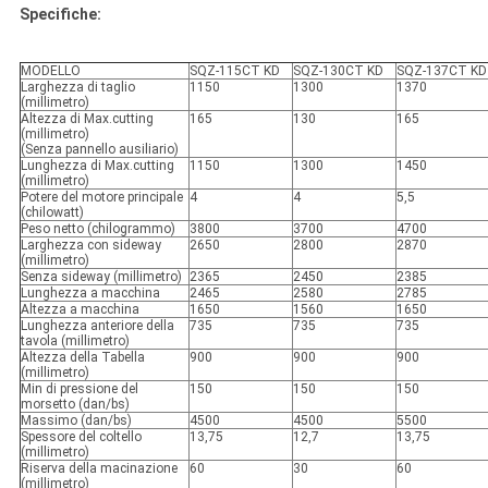
Specifiche:
MODELLO
SQZ-115CT KD
SQZ-130CT KD
SQZ-137CT KD
Larghezza di taglio
1150
1300
1370
(millimetro)
Altezza di Max.cutting
165
130
165
(millimetro)
(Senza pannello ausiliario)
Lunghezza di Max.cutting
1150
1300
1450
(millimetro)
Potere del motore principale
4
4
5,5
(chilowatt)
Peso netto (chilogrammo)
3800
3700
4700
Larghezza con sideway
2650
2800
2870
(millimetro)
Senza sideway (millimetro)
2365
2450
2385
Lunghezza a macchina
2465
2580
2785
Altezza a macchina
1650
1560
1650
Lunghezza anteriore della
735
735
735
tavola (millimetro)
Altezza della Tabella
900
900
900
(millimetro)
Min di pressione del
150
150
150
morsetto (dan/bs)
Massimo (dan/bs)
4500
4500
5500
Spessore del coltello
13,75
12,7
13,75
(millimetro)
Riserva della macinazione
60
30
60
(millimetro)