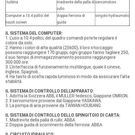
turbina
madrevite della palla di
servomotore
rullo
Computer a 10.4 pollici del
doppia ferrovia di
singolo hydraumatic
touch screen
guida
IL SISTEMA DEL COMPUTER:
1. L'uso a 10.4 pollici, del quadro comandi potete regolare il
colore da solo.
2. Hanno i colori di alta qualità (25600), il loro stoccaggio
possono raggiungere 170 gruppi, ogni gruppo fanno tagliare 250,
il suo tempo di immagazzinamento possono raggiungere
300.000 ore.
3. L'interfaccia di funzionamento multilingue, quale il cinese,
inglese, Spagnoli…
4. Ha tasto di scelta rapida luminoso in modo da assicurare l'alta
stabilità.
IL SISTEMA DI CONTROLLO DELL'APPARATO:
1. Adotta la Svizzera ABB, il MULLER tedesco, Giappone OMRON.
2. Il servomotore proviene dal Giappone YASKAWA.
3. La pompa di aria proviene da TAIWAN HOUBANG.
IL SISTEMA DI CONTROLLO DELLO SPINGITOIO DI CARTA:
1. Madrevite della palla di rullo: ABBA
2. Doppia guida di scorrimento della ferrovia: ABBA
IL CIRCUITO IDRAULICO: