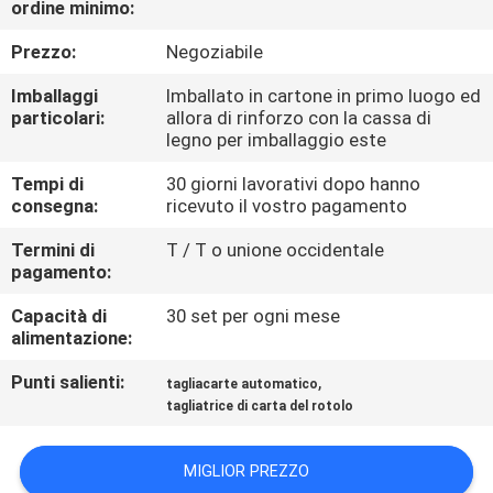
ordine minimo:
FABBRICA
Prezzo:
Negoziabile
CONTROLLO
Imballaggi
Imballato in cartone in primo luogo ed
DI
particolari:
allora di rinforzo con la cassa di
legno per imballaggio este
QUALITÀ
Tempi di
30 giorni lavorativi dopo hanno
consegna:
ricevuto il vostro pagamento
CONTATTICI
Termini di
T / T o unione occidentale
pagamento:
RICHIEDA
Capacità di
30 set per ogni mese
UNA
alimentazione:
CITAZIONE
Punti salienti:
,
tagliacarte automatico
tagliatrice di carta del rotolo
MAPPA
MIGLIOR PREZZO
DEL