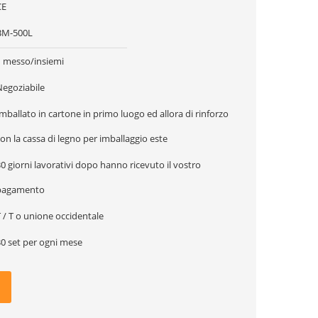
CE
BM-500L
1 messo/insiemi
Negoziabile
mballato in cartone in primo luogo ed allora di rinforzo
on la cassa di legno per imballaggio este
0 giorni lavorativi dopo hanno ricevuto il vostro
pagamento
 / T o unione occidentale
30 set per ogni mese