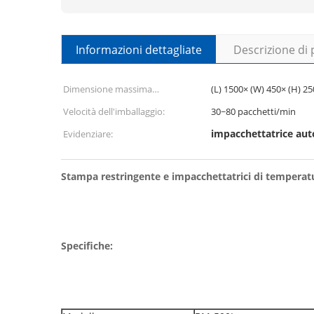
Informazioni dettagliate
Descrizione di
Dimensione massima
(L) 1500× (W) 450× (H) 
dell'imballaggio:
Velocità dell'imballaggio:
30~80 pacchetti/min
impacchettatrice au
Evidenziare:
Stampa restringente e impacchettatrici di temperatu
Specifiche: