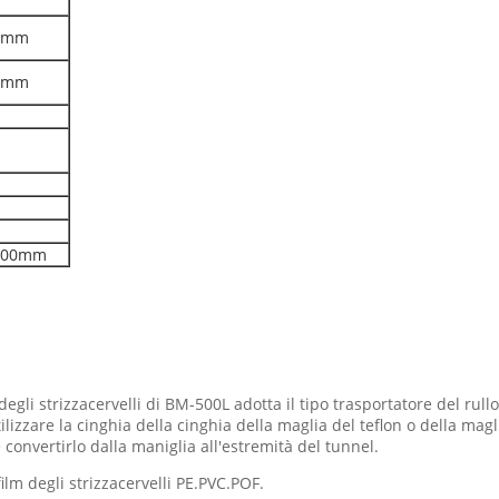
50mm
00mm
1300mm
degli strizzacervelli di BM-500L adotta il tipo trasportatore del rullo,
zzare la cinghia della cinghia della maglia del teflon o della maglia
e convertirlo dalla maniglia all'estremità del tunnel.
ilm degli strizzacervelli PE.PVC.POF.