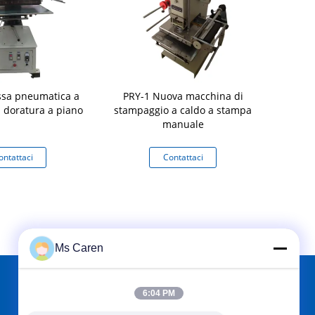
ssa pneumatica a
PRY-1 Nuova macchina di
SM210-2
i doratura a piano
stampaggio a caldo a stampa
elettrica s
manuale
la fasciatur
cintura di i
da usar
ontattaci
Contattaci
Co
Ms Caren
6:04 PM
TROVACI SU