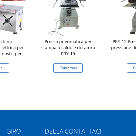
china
Pressa pneumatica per
PRY-12 Pre
lettrica per
stampa a caldo e doratura
pressione d
i nastri per
PRY-19
 imballaggi a
ne con lunga
ci
Contattaci
C
a
GIRO DELLA
CONTATTACI