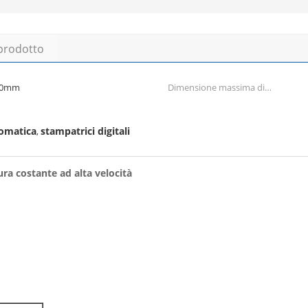
 prodotto
250mm
Dimensione massima di
sigillamento:
tomatica
stampatrici digitali
,
ra costante ad alta velocità