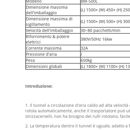
Modello
BM-500L
Dimensione massima
(L) 1500× (W) 450× (H) 2
dell'imballaggio
Dimensione massima di
(L) 1500× (W) 500× (H) 3
sigillamento
Velocità dell'imballaggio
30~80 pacchetti/min
Rifornimento & potere
380V/50Hz 16kw
elettrici
Corrente massima
32A
Pressione d'aria
/
Peso
650kg
Dimensioni globali
(L) 1800× (W) 1100× (H) 
Introduzione:
1. Il tunnel a circolazione d'aria caldo ad alta velocità 
rotola automaticamente, anche il trasportatore può utili
strizzacervelli, non ha bisogno dei rulli rotolano, facil
2. La temperatura dentro il tunnel è uguale, adatto a f