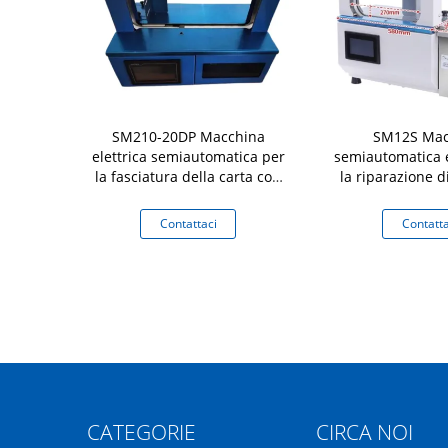
acchina di
SM210-20DP Macchina
SM12S Mac
ldo a stampa
elettrica semiautomatica per
semiautomatica e
le
la fasciatura della carta con
la riparazione d
cintura di imballaggio Facile
pellicole OPP per
da usare per tessili
scatola di carto
aci
Contattaci
Contatta
durat
CATEGORIE
CIRCA NOI