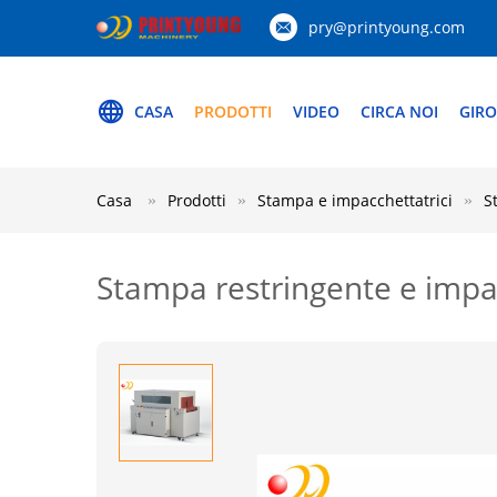
pry@printyoung.com
CASA
PRODOTTI
VIDEO
CIRCA NOI
GIRO
Casa
Prodotti
Stampa e impacchettatrici
S
Stampa restringente e impac