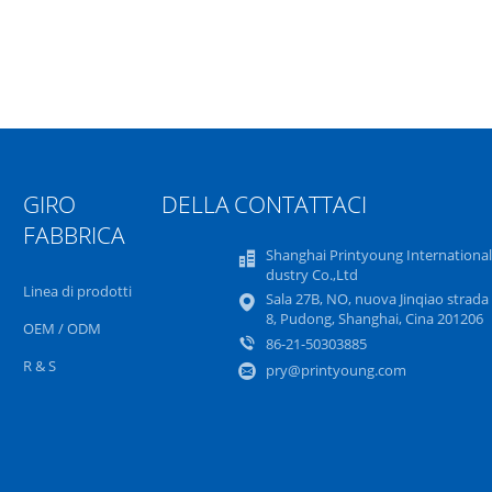
GIRO DELLA
CONTATTACI
FABBRICA
Shanghai Printyoung International
dustry Co.,Ltd
Linea di prodotti
Sala 27B, NO, nuova Jinqiao strada 
8, Pudong, Shanghai, Cina 201206
OEM / ODM
86-21-50303885
R & S
pry@printyoung.com