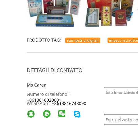
PRODOTTO TAG:
stampatrici digitali
impacchettatric
DETTAGLI DI CONTATTO
Ms Caren
Numero di telefono :
+8613818020601
WhatsApp :
+
8613816748090