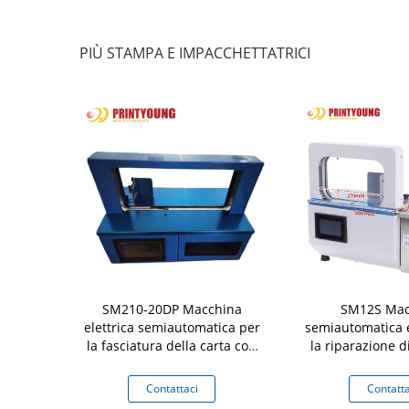
PIÙ STAMPA E IMPACCHETTATRICI
acchina di
SM210-20DP Macchina
SM12S Mac
ldo a stampa
elettrica semiautomatica per
semiautomatica e
le
la fasciatura della carta con
la riparazione d
cintura di imballaggio Facile
pellicole OPP per
da usare per tessili
scatola di carto
aci
Contattaci
Contatta
durat