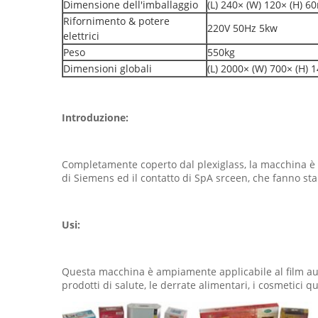
Dimensione dell'imballaggio
(L) 240× (W) 120× (H) 
Rifornimento & potere
220V 50Hz 5kw
elettrici
Peso
550kg
Dimensioni globali
(L) 2000× (W) 700× (H)
Introduzione:
Completamente coperto dal plexiglass, la macchina è el
di Siemens ed il contatto di SpA srceen, che fanno st
Usi:
Questa macchina è ampiamente applicabile al film automa
prodotti di salute, le derrate alimentari, i cosmetici quo