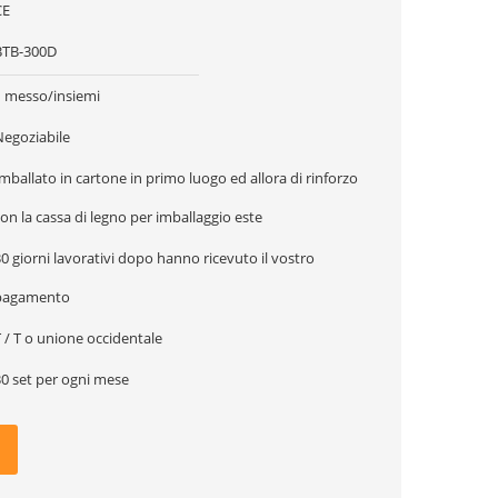
CE
BTB-300D
1 messo/insiemi
Negoziabile
mballato in cartone in primo luogo ed allora di rinforzo
on la cassa di legno per imballaggio este
0 giorni lavorativi dopo hanno ricevuto il vostro
pagamento
 / T o unione occidentale
30 set per ogni mese