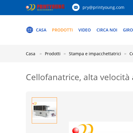
pry@printyoung.com
CASA
PRODOTTI
VIDEO
CIRCA NOI
GIRO
Casa
Prodotti
Stampa e impacchettatrici
C
Cellofanatrice, alta velocità