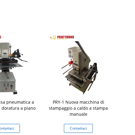
ssa pneumatica a
PRY-1 Nuova macchina di
SM210-2
i doratura a piano
stampaggio a caldo a stampa
elettrica s
manuale
la fasciatur
cintura di i
da usar
ontattaci
Contattaci
Co