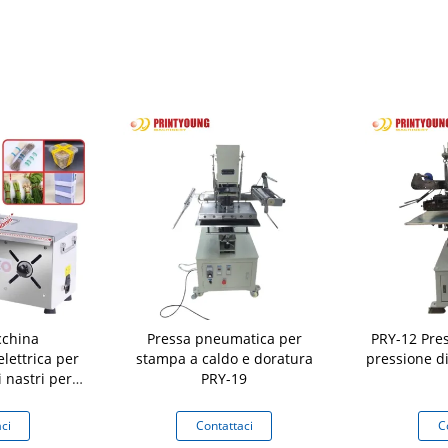
china
Pressa pneumatica per
PRY-12 Pre
lettrica per
stampa a caldo e doratura
pressione d
i nastri per
PRY-19
 imballaggi a
ne con lunga
ci
Contattaci
C
a