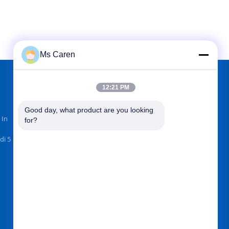
Ms Caren
12:21 PM
TROVACI SU
Good day, what product are you looking 
 In
for?
di 5
Invii