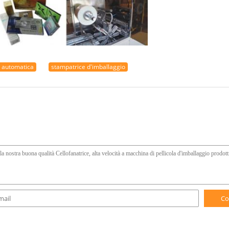
e automatica
stampatrice d'imballaggio
Co