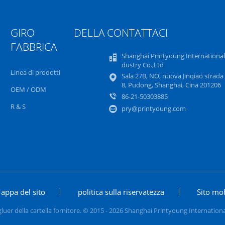
GIRO DELLA
CONTATTACI
FABBRICA
Shanghai Printyoung International
dustry Co.,Ltd
Linea di prodotti
Sala 27B, NO, nuova Jinqiao strada 
8, Pudong, Shanghai, Cina 201206
OEM / ODM
86-21-50303885
R & S
pry@printyoung.com
appa del sito
politica sulla riservatezza
Sito mo
r della cartella fornitore. © 2015 - 2026 Shanghai Printyoung International