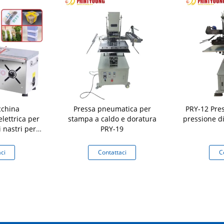
china
Pressa pneumatica per
PRY-12 Pre
lettrica per
stampa a caldo e doratura
pressione d
i nastri per
PRY-19
 imballaggi a
ne con lunga
ci
Contattaci
C
a