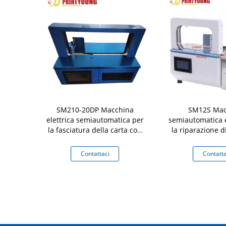
acchina di
SM210-20DP Macchina
SM12S Mac
ldo a stampa
elettrica semiautomatica per
semiautomatica e
le
la fasciatura della carta con
la riparazione d
cintura di imballaggio Facile
pellicole OPP per
da usare per tessili
scatola di carto
aci
Contattaci
Contatta
durat