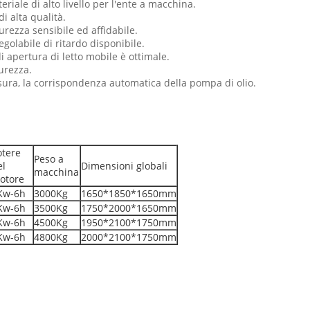
riale di alto livello per l'ente a macchina.
di alta qualità.
urezza sensibile ed affidabile.
golabile di ritardo disponibile.
i apertura di letto mobile è ottimale.
curezza.
sura, la corrispondenza automatica della pompa di olio.
otere
Peso a
el
Dimensioni globali
macchina
otore
Kw-6h
3000Kg
1650*1850*1650mm
Kw-6h
3500Kg
1750*2000*1650mm
Kw-6h
4500Kg
1950*2100*1750mm
Kw-6h
4800Kg
2000*2100*1750mm