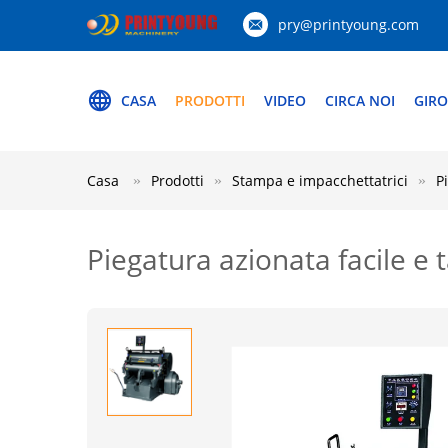
pry@printyoung.com
CASA
PRODOTTI
VIDEO
CIRCA NOI
GIRO
Casa
Prodotti
Stampa e impacchettatrici
P
Piegatura azionata facile e 