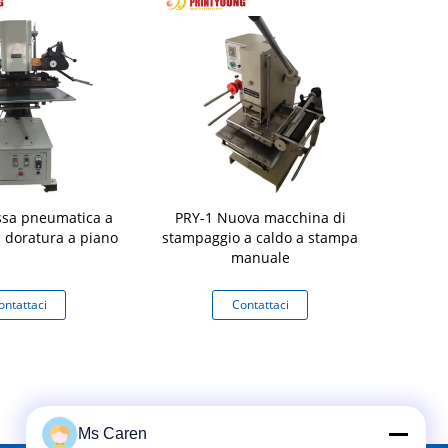
ssa pneumatica a
PRY-1 Nuova macchina di
SM210-2
i doratura a piano
stampaggio a caldo a stampa
elettrica s
manuale
la fasciatur
cintura di i
da usar
ontattaci
Contattaci
Co
Ms Caren