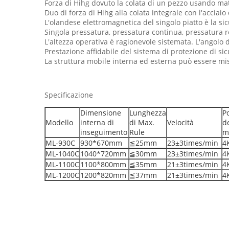
Forza di Hihg dovuto la colata di un pezzo usando mate
Duo di forza di Hihg alla colata integrale con l'acciaio 
L'olandese elettromagnetica del singolo piatto è la sic
Singola pressatura, pressatura continua, pressatura re
L'altezza operativa è ragionevole sistemata. L'angolo d
Prestazione affidabile del sistema di protezione di si
La struttura mobile interna ed esterna può essere mi
Specificazione
Dimensione
Lunghezza
P
Modello
interna di
di Max.
Velocità
d
inseguimento
Rule
m
ML-930C
930*670mm
≦25mm
23±3times/min
4
ML-1040C
1040*720mm
≦30mm
23±3times/min
4
ML-1100C
1100*800mm
≦35mm
21±3times/min
4
ML-1200C
1200*820mm
≦37mm
21±3times/min
4