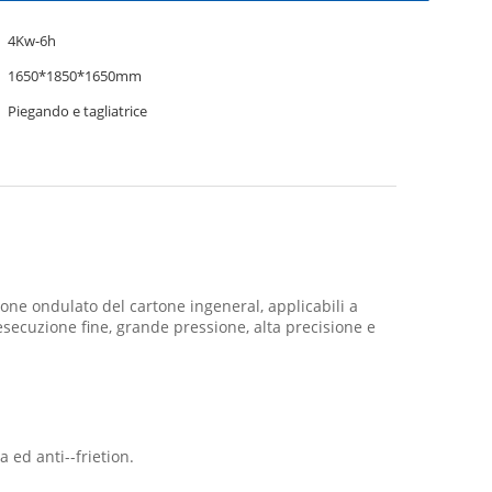
4Kw-6h
1650*1850*1650mm
Piegando e tagliatrice
rtone ondulato del cartone ingeneral, applicabili a
esecuzione fine, grande pressione, alta precisione e
a ed anti--frietion.