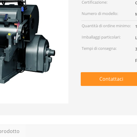
Certificazione:
Numero di modello:
Quantità di ordine minimo:
Imballaggi particolari:
L
Tempi di consegna:
3
Contattaci
 prodotto