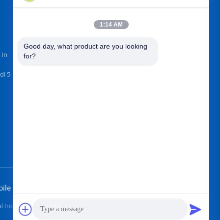
1:14 AM
TROVACI SU
Good day, what product are you looking 
 In
for?
di 5
Invii
bile
 Industry Co.,Ltd. All Rights Reserved.