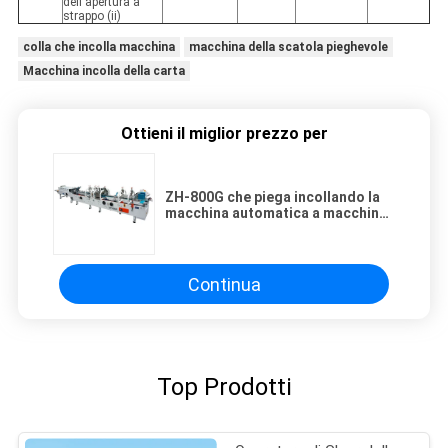
dell'apertura a
strappo (ii)
colla che incolla macchina
macchina della scatola pieghevole
Macchina incolla della carta
Ottieni il miglior prezzo per
ZH-800G che piega incollando la
macchina automatica a macchina
di Gluer della cartella con il fondo
della serratura
Continua
Top Prodotti