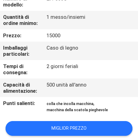
FABBRICA
modello:
Quantità di
1 messo/insiemi
CONTROLLO
ordine minimo:
DI
Prezzo:
15000
QUALITÀ
Imballaggi
Caso di legno
particolari:
CONTATTICI
Tempi di
2 giorni feriali
consegna:
RICHIEDA
Capacità di
500 unità all'anno
alimentazione:
UNA
Punti salienti:
,
CITAZIONE
colla che incolla macchina
macchina della scatola pieghevole
MAPPA
MIGLIOR PREZZO
DEL