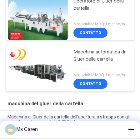
Operatore di Gluer della
cartella
Negoziabile MOQ:1 messo/insiemi
CONTATTO
Macchina automatica di
Gluer della cartella
Negoziabile MOQ:1 messo/insiemi
CONTATTO
macchina del gluer della cartella
Macchina di Gluer della cartella dell'apertura a strappo con gli
aeroplani telecomandati 0-220m/min
Ms Caren
PRYA-700 Mini Box Folder Gluer Machine F/cartella ondulata
Gluer scatola e flauto