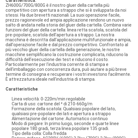
Caratteristica:
ZH600G/700G/800G è il nostro gluer della cartella più
competitivo con apertura a strappo che si è sviluppata da noi
stessi. Ha due brevetti nazionali. La suoi operazione facile,
prezzo ragionevole ed ampia applicazione rendono un nuovo
salto di andata nella storia del gluer della cartella. Combina varie
funzioni del gluer della cartella: linea retta scatola, scatola del
pre-popolare, scatola dell'apertura a strappo. La nostra
macchina è descritta dall'applicazione multifunzionale e ampia,
dall'operazione facile e dal prezzo competitivo. Confrontato al
più vecchio gluer della cartella della generazione, le nostre
macchine semplificano la costruzione complicata, riducono la
difficoltà dell'esecuzione dei test e riducono il costo.
Particolarmente per l'industria corrente di stampa e
dell'imballaggio con concorrenza dura, può aiutare a più breve
termine di consegna e recuperare i vostri investono facilmente.
È attrezzatura ideale nell'industria di stampa.
Caratteristiche
Linea velocità: 0-220m/min regolabile
Carta di uso: cartone del ² di 210-660g/m
Formazione della scatola: Qualsiasi popolare del lato,
qualsiasi pre-popolare dei lati e apertura a strappo
Alimentazione del cartone: Automatico continuo
Modo di piegare: In primo luogo, seconde e quarte linee
popolare 180 gradi, terza linea popolare 135 gradi.
Tipo della colla: Colla fredda