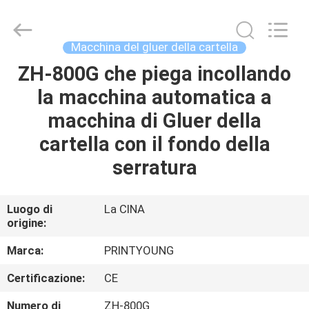
2026
Shanghai
Printyoung
International
Industry
Macchina del gluer della cartella
Co.,Ltd.
All
ZH-800G che piega incollando
CASA
Rights
Reserved.
la macchina automatica a
PRODOTTI
macchina di Gluer della
cartella con il fondo della
VIDEO
serratura
CIRCA
Luogo di
La CINA
origine:
NOI
Marca:
PRINTYOUNG
GIRO
Certificazione:
CE
DELLA
Numero di
ZH-800G