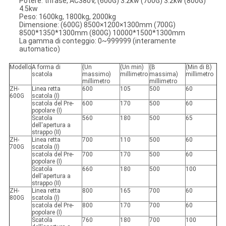
Potere: trifase, AC380V, (600G) 3.2kw (700G) 3.2kw (800G)
4.5kw
Peso: 1600kg, 1800kg, 2000kg
Dimensione: (600G) 8500×1200×1300mm (700G)
8500*1350*1300mm (800G) 10000*1500*1300mm
La gamma di conteggio: 0~999999 (interamente
automatico)
Modello
A forma di
(Un
(Un min)
(B
(Min di B)
scatola
massimo)
millimetro
massima)
millimetro
millimetro
millimetro
ZH-
Linea retta
600
105
500
60
600G
scatola (I)
scatola del Pre-
600
170
500
60
popolare (I)
Scatola
560
180
500
65
dell'apertura a
strappo (II)
ZH-
Linea retta
700
110
500
60
700G
scatola (I)
scatola del Pre-
700
170
500
60
popolare (I)
Scatola
660
180
500
100
dell'apertura a
strappo (II)
ZH-
Linea retta
800
165
700
60
800G
scatola (I)
scatola del Pre-
800
170
700
60
popolare (I)
Scatola
760
180
700
100