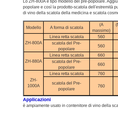
Lo ZH-800A è tipo modello del pre-popolare. Aggiung
popolare e così la prodotto-scatola dell'estremità 
di vino della scatola della medicina e scatola cosme
(A
(
Modello
A forma di scatola
massimo)
Linea retta scatola
560
ZH-800A
scatola del Pre-
560
popolare
Linea retta scatola
660
ZH-880A
scatola del Pre-
660
popolare
Linea retta scatola
760
ZH-
scatola del Pre-
1000A
760
popolare
Applicazioni
è ampiamente usato in contenitore di vino della sc