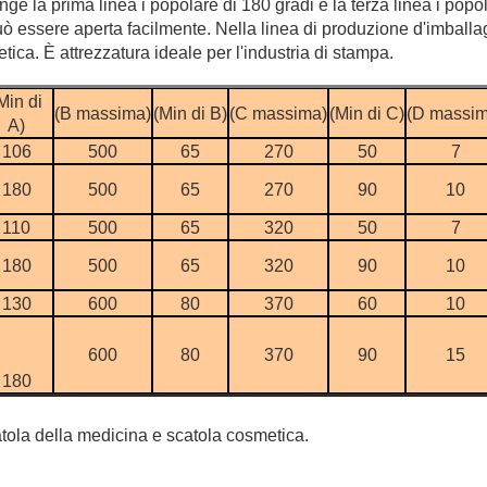
e la prima linea i popolare di 180 gradi e la terza linea i popol
può essere aperta facilmente. Nella linea di produzione d'imbal
tica. È attrezzatura ideale per l'industria di stampa.
Min di
(B massima)
(Min di B)
(C massima)
(Min di C)
(D massim
A)
106
500
65
270
50
7
180
500
65
270
90
10
110
500
65
320
50
7
180
500
65
320
90
10
130
600
80
370
60
10
600
80
370
90
15
180
atola della medicina e scatola cosmetica.