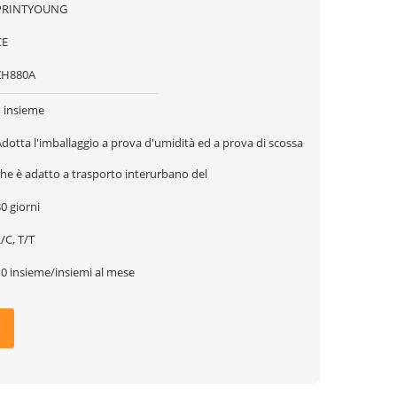
PRINTYOUNG
CE
ZH880A
1 insieme
dotta l'imballaggio a prova d'umidità ed a prova di scossa
he è adatto a trasporto interurbano del
0 giorni
/C, T/T
10 insieme/insiemi al mese