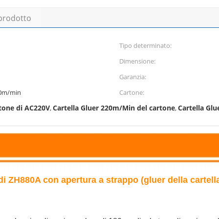
 prodotto
Tipo determinato:
Dimensione:
Garanzia:
20m/min
Cartone:
rtone di AC220V
Cartella Gluer 220m/Min del cartone
Cartella Glu
,
,
di ZH880A con apertura a strappo (gluer della cartell