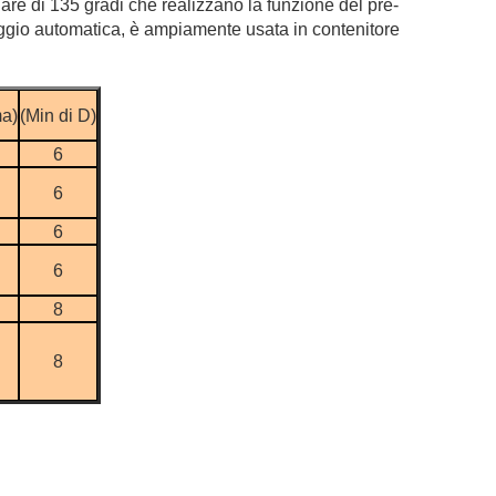
are di 135 gradi che realizzano la funzione del pre-
laggio automatica, è ampiamente usata in contenitore
a)
(Min di D)
6
6
6
6
8
8