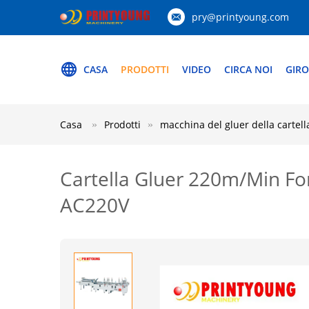
pry@printyoung.com
CASA
PRODOTTI
VIDEO
CIRCA NOI
GIRO
Casa
Prodotti
macchina del gluer della cartell
Cartella Gluer 220m/Min For 
AC220V