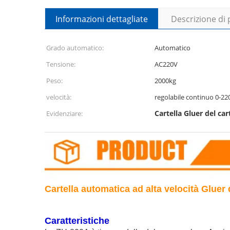
Informazioni dettagliate
Descrizione di
Grado automatico:
Automatico
Tensione:
AC220V
Peso:
2000kg
velocità:
regolabile continuo 0-2
Cartella Gluer del ca
Evidenziare:
Cartella automatica ad alta velocità Gluer 
Caratteristiche