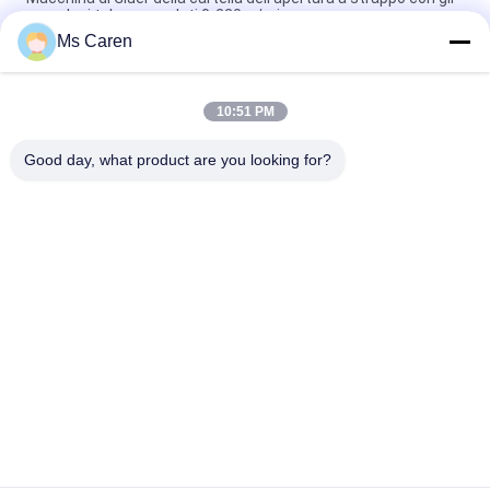
aeroplani telecomandati 0-220m/min
Ms Caren
PRYA-700 Mini Box Folder Gluer Machine F/cartella ondulata
Gluer scatola e flauto
10:51 PM
PRY-650I Macchina di incollaggio automatico per cartelle di
cartelloni
Good day, what product are you looking for?
Categorie popolari
Tutti
Macchina Del Gluer 
Macchina Di 
Della Cartella
Laminazione Del 
Film
Macchina Di 
Macchina Tagliante 
Laminazione Della 
Di Carta
Flauto
Macchina Per Fare 
Tagliatrice Di Carta 
Carta Bag
Automatica
Macchina Di 
Macchina 
Rivestimento UV
Obbligatoria Del 