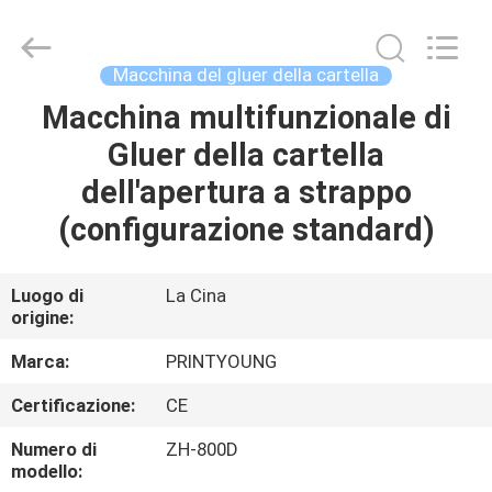
2026
Shanghai
Printyoung
International
Industry
Macchina del gluer della cartella
Co.,Ltd.
All
Macchina multifunzionale di
CASA
Rights
Reserved.
Gluer della cartella
PRODOTTI
dell'apertura a strappo
(configurazione standard)
VIDEO
Luogo di
La Cina
origine:
CIRCA
NOI
Marca:
PRINTYOUNG
Certificazione:
CE
GIRO
Numero di
ZH-800D
DELLA
modello: