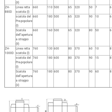
(II)
ZH-
Linea retta
660
110
500
65
320
50
7
6
880D
scatola (I)
scatola del
660
180
500
65
320
90
10
6
Pre-popolare
(I)
Scatola
660
160
500
65
320
80
50
6
dell'apertura
a strappo
(II)
ZH-
Linea retta
760
130
600
80
370
60
10
8
1000D
scatola (I)
scatola del
760
180
600
80
370
90
15
8
Pre-popolare
(I)
Scatola
760
180
600
80
370
90
60
8
dell'apertura
a strappo
(ii)