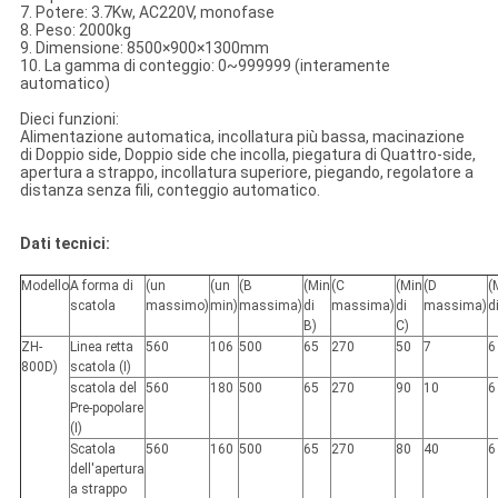
7. Potere: 3.7Kw, AC220V, monofase
8. Peso: 2000kg
9. Dimensione: 8500×900×1300mm
10. La gamma di conteggio: 0~999999 (interamente
automatico)
Dieci funzioni:
Alimentazione automatica, incollatura più bassa, macinazione
di Doppio side, Doppio side che incolla, piegatura di Quattro-side,
apertura a strappo, incollatura superiore, piegando, regolatore a
distanza senza fili, conteggio automatico.
Dati tecnici:
Modello
A forma di
(un
(un
(B
(Min
(C
(Min
(D
(
scatola
massimo)
min)
massima)
di
massima)
di
massima)
d
B)
C)
ZH-
Linea retta
560
106
500
65
270
50
7
6
800D)
scatola (I)
scatola del
560
180
500
65
270
90
10
6
Pre-popolare
(I)
Scatola
560
160
500
65
270
80
40
6
dell'apertura
a strappo