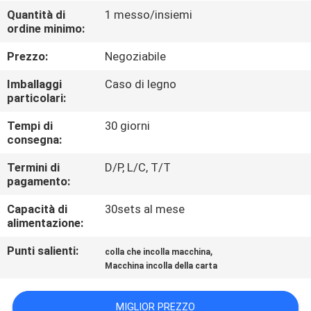
FABBRICA
Quantità di
1 messo/insiemi
ordine minimo:
CONTROLLO
Prezzo:
Negoziabile
DI
Imballaggi
Caso di legno
QUALITÀ
particolari:
Tempi di
30 giorni
consegna:
CONTATTICI
Termini di
D/P, L/C, T/T
pagamento:
RICHIEDA
Capacità di
30sets al mese
UNA
alimentazione:
CITAZIONE
Punti salienti:
,
colla che incolla macchina
Macchina incolla della carta
MAPPA
DEL
MIGLIOR PREZZO