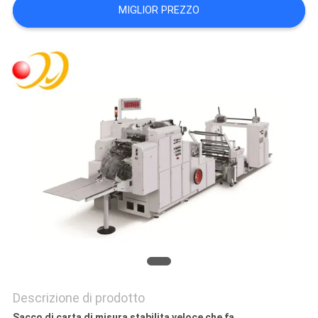
MIGLIOR PREZZO
SITO
PRIVACY
POLICY
Descrizione di prodotto
Sacco di carta di misura stabilita veloce che fa