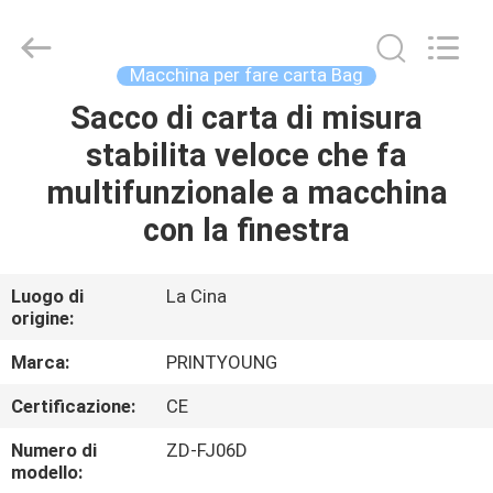
2026
Shanghai
Printyoung
International
Industry
Macchina per fare carta Bag
Co.,Ltd.
All
Sacco di carta di misura
CASA
Rights
Reserved.
stabilita veloce che fa
PRODOTTI
multifunzionale a macchina
con la finestra
VIDEO
Luogo di
La Cina
origine:
CIRCA
NOI
Marca:
PRINTYOUNG
Certificazione:
CE
GIRO
Numero di
ZD-FJ06D
DELLA
modello: