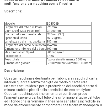
multifunzionale a macchina con la finestra
Specifiche:
Modello
ZD-FJ06D
Larghezza del rotolo di Ppaer
525mm
Diametro di Max. Paper Roll
Ф1200mm
Diametro di centro materiale
Ф76mm (3' ')
Spessore di carta
55~70g/m2
Lunghezza della metropolitana
380mm
Larghezza del corpo della borsa
154mm
Dimensione inferiore della borsa
100mm
Max. Production Speed
500bags/min
Potere totale
8.4kw
Peso totale
Approssimativamente 5500kg
Dimensione globale
L7500mm×W2250mm×H1800mm
Descrizione:
Questa macchina è destinata per fabbricare i sacchi di carta
inferiori quadrati senza maniglie da rotolo di carta ed è
un'attrezzatura ideale per la produzione dei sacchi di carta di
misura stabilita piccoli nella sensibilità del extremelyfast.
Questa macchina può implementare i punti compreso
l'alimentazione di carta, il tubo che si formano, il taglio del tubo
ed il fondo che si formano in linea nella sensibilità incredibile, in
modo da efficacemente comprimere i costi della manodopera. Il