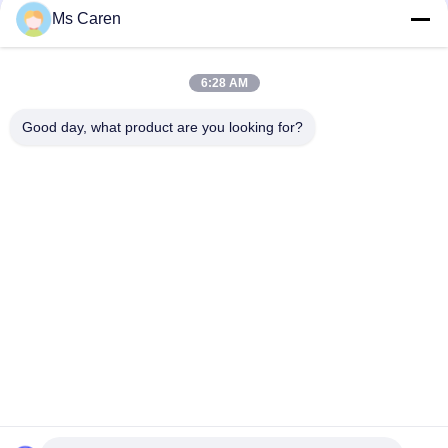
Ms Caren
Busta automatica del bollettino della borsa di bolla di Kraft poli
che fa la guarnizione laterale della macchina due
6:28 AM
PRY-JD260 V Forma di fondo affilato di carta alimentare
sacchetto di produzione di plasmatura macchina 380V
Good day, what product are you looking for?
Categorie popolari
Tutti
Macchina Del Gluer 
Macchina Di 
Della Cartella
Laminazione Del 
Film
Macchina Di 
Macchina Tagliante 
Laminazione Della 
Di Carta
Flauto
Macchina Per Fare 
Tagliatrice Di Carta 
Carta Bag
Automatica
Macchina Di 
Macchina 
Rivestimento UV
Obbligatoria Del 
Libro