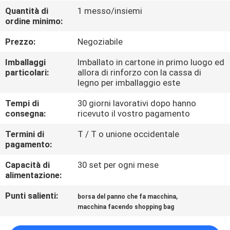
FABBRICA
Quantità di
1 messo/insiemi
ordine minimo:
CONTROLLO
Prezzo:
Negoziabile
DI
Imballaggi
Imballato in cartone in primo luogo ed
QUALITÀ
particolari:
allora di rinforzo con la cassa di
legno per imballaggio este
Tempi di
30 giorni lavorativi dopo hanno
CONTATTICI
consegna:
ricevuto il vostro pagamento
Termini di
T / T o unione occidentale
RICHIEDA
pagamento:
UNA
Capacità di
30 set per ogni mese
CITAZIONE
alimentazione:
Punti salienti:
,
borsa del panno che fa macchina
MAPPA
macchina facendo shopping bag
DEL