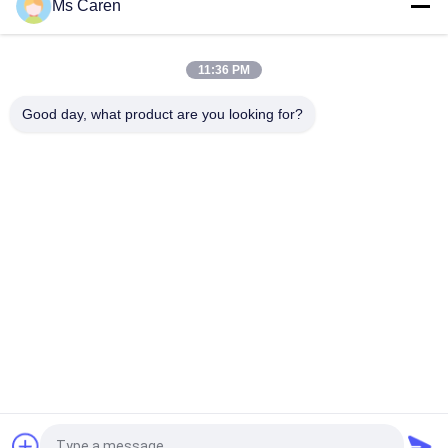
Ms Caren
Busta automatica del bollettino della borsa di bolla di Kraft poli
che fa la guarnizione laterale della macchina due
11:36 PM
PRY-JD260 V Forma di fondo affilato di carta alimentare
sacchetto di produzione di plasmatura macchina 380V
Good day, what product are you looking for?
Categorie popolari
Tutti
Macchina Del Gluer 
Macchina Di 
Della Cartella
Laminazione Del 
Film
Macchina Di 
Macchina Tagliante 
Laminazione Della 
Di Carta
Flauto
Macchina Per Fare 
Tagliatrice Di Carta 
Carta Bag
Automatica
Macchina Di 
Macchina 
Rivestimento UV
Obbligatoria Del 
Libro