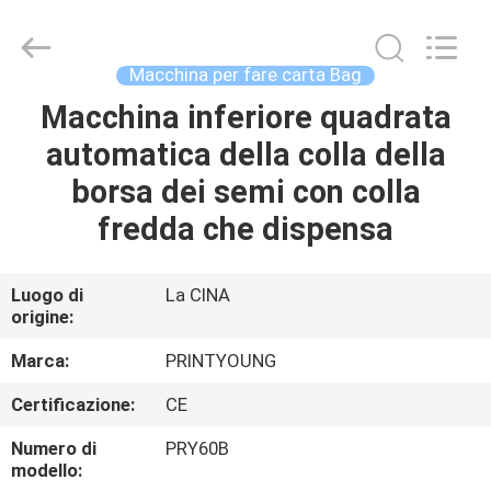
2026
Shanghai
Printyoung
International
Industry
Macchina per fare carta Bag
Co.,Ltd.
All
Macchina inferiore quadrata
CASA
Rights
Reserved.
automatica della colla della
PRODOTTI
borsa dei semi con colla
fredda che dispensa
VIDEO
Luogo di
La CINA
origine:
CIRCA
NOI
Marca:
PRINTYOUNG
Certificazione:
CE
GIRO
Numero di
PRY60B
DELLA
modello: