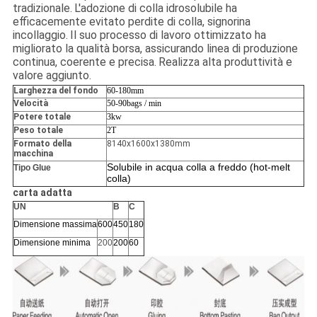
tradizionale.
L'adozione di colla idrosolubile ha
efficacemente evitato perdite di colla, signorina
incollaggio.
Il suo processo di lavoro ottimizzato ha
migliorato la qualità borsa, assicurando linea di produzione
continua, coerente e precisa.
Realizza alta produttività e
valore aggiunto.
Larghezza del fondo
60-180mm
Velocità
50-90bags / min
Potere totale
3kw
Peso totale
2T
Formato della
8140x1600x1380mm
macchina
Solubile in acqua colla a freddo (hot-melt
Tipo Glue
colla)
carta adatta
UN
B
C
Dimensione massima
600
450
180
Dimensione minima
200
200
60