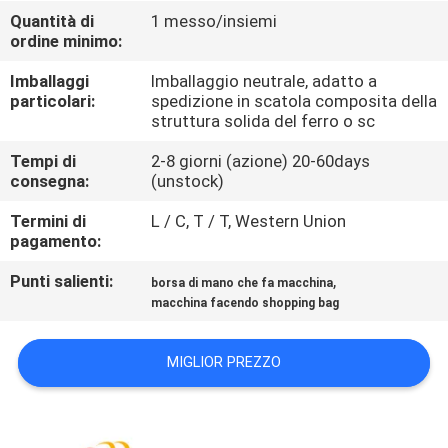
FABBRICA
Quantità di
1 messo/insiemi
ordine minimo:
CONTROLLO
Imballaggi
Imballaggio neutrale, adatto a
particolari:
spedizione in scatola composita della
DI
struttura solida del ferro o sc
QUALITÀ
Tempi di
2-8 giorni (azione) 20-60days
consegna:
(unstock)
CONTATTICI
Termini di
L / C, T / T, Western Union
pagamento:
RICHIEDA
Punti salienti:
,
borsa di mano che fa macchina
UNA
macchina facendo shopping bag
CITAZIONE
MIGLIOR PREZZO
MAPPA
DEL